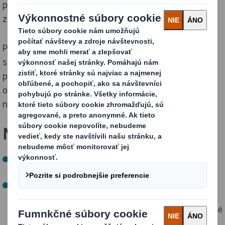
prechádzame na riešenia využívajúce obnoviteľné
zdroje energie.
Podporujeme aj našich strategických dodávateľov, aby
si stanovili vlastné vedecky podložené ciele,
pomáhame našim zákazníkom plniť ich záväzky v
oblasti emisií uhlíka a do roku 2050 dosiahneme čisté
nulové emisie.
Naše ciele PRE DNE
ŠOK:
Do roku 2030 znížiť emisie skleníkových plynov v
rozsahu 1, 2 a 3 o 46 % v porovnaní s rokom 2019
Do roku 2027 povzbudiť 100 % našich strategických
dodávateľov (čo predstavuje 76 % emisií
nakupovaného tovaru a služieb), aby si stanovili vlastné
vedecky podložené ciele.