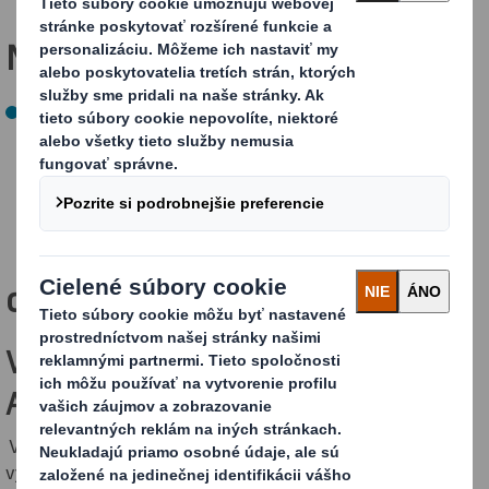
Náš cieľ PRE BUDÚCNOSŤ
Do roku 2050 dosiahnuť čisté nulové emisie
skleníkových plynov.
Ako to
dosahujeme?
Výroba energie z odpadu v papierni
Aschaffenburg
V spolupráci so spoločnosťou E.ON sa do konca roka 2025
výrazne zmodernizuje dodávka energie v našej papierni v