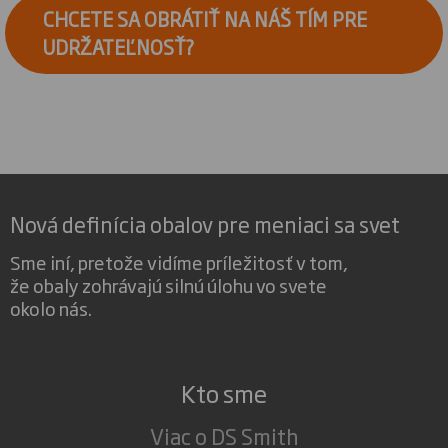
CHCETE SA OBRÁTIŤ NA NÁŠ TÍM PRE
UDRŽATEĽNOSŤ?
Nová definícia obalov pre meniaci sa svet
Sme iní, pretože vidíme príležitosť v tom,
že obaly zohrávajú silnú úlohu vo svete
okolo nás.
Kto sme
Viac o DS Smith