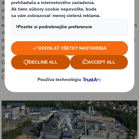
Aschaffenburgu, aby sa zemný plyn doplnil spaľovaním
materiálov, ktoré sa nedajú použiť na výrobu papiera.
Integrovaný závod bude vybavený moderným kotlom na
energetické využitie odpadu, automatizovaným digitálnym
riadiacim systémom, ktorý využíva umelú inteligenciu na
optimalizáciu energie v reálnom čase, a dvoma obnovenými
plynovými kotlami, ktoré bude možné v budúcnosti
rozšíriť, čím sa umožní neskoršie zavedenie biopalív.
Očakáva sa, že toto riešenie zníži závislosť od zemného
plynu o 25 %, čo predstavuje úsporu približne 50 000 ton
CO2e ročne.