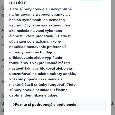
Odstraňujeme uhlík z našich procesov a hodnotového
reťazca.
Aby sme obmedzili nárast globálnej teploty na 1,5
stupňa v súlade s Parížskou dohodou musíme všetci
rýchlo znížiť emisie.
V nízkouhlíkovom a obehovom hospodárstve možno
emisie znížiť zlepšením spôsobu využívania zdrojov na
výrobu produktov a zvýšením využívania energie z
obnoviteľných zdrojov.
Svoju úlohu zohrávame tým, že sa zbavujeme odpadu,
udržiavame materiály v obehu, zlepšujeme energetickú
účinnosť, investujeme do nových technológií a