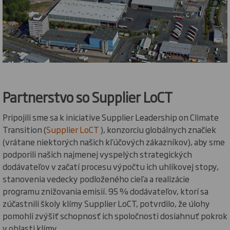
Partnerstvo so Supplier LoCT
Pripojili sme sa k iniciatíve Supplier Leadership on Climate
Transition (
Supplier LoCT
), konzorciu globálnych značiek
(vrátane niektorých našich kľúčových zákazníkov), aby sme
podporili našich najmenej vyspelých strategických
dodávateľov v začatí procesu výpočtu ich uhlíkovej stopy,
stanovenia vedecky podloženého cieľa a realizácie
programu znižovania emisií. 95 % dodávateľov, ktorí sa
zúčastnili školy klímy Supplier LoCT, potvrdilo, že úlohy
pomohli zvýšiť schopnosť ich spoločnosti dosiahnuť pokrok
v oblasti klímy.