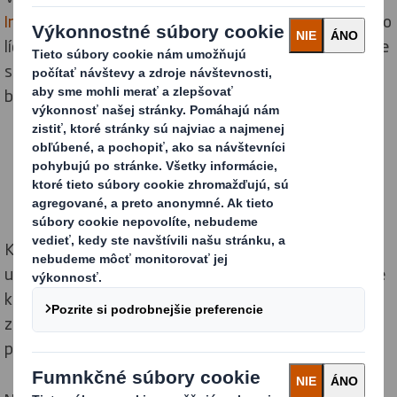
International Paper
a vytvorili sme skutočne globálneho
lídra v oblasti udržateľných obalových riešení. Spoločne
sme naďalej odhodlaní vytvárať udržateľnejšiu
budúcnosť.
ZISTITE VIAC O SPOJENÍ SPOLOČNOSTÍ
Keď sme v roku 2020 spustili našu stratégiu
udržateľnosti Now & Next, stanovili sme si ambiciózne
krátkodobé a dlhodobé ciele, ktoré potvrdili náš
záväzok k obehovému hospodárstvu a náš cieľ
predefinovať obaly pre meniaci sa svet.