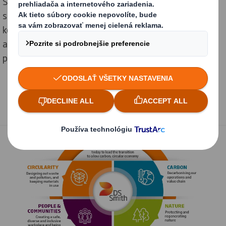
Sme hrdí na pokrok, ktorý sme doteraz dosiahli v
spolupráci s našimi zákazníkmi, dodávateľmi a
komunitami. Sme na dobrej ceste k dosiahnutiu našich
ambicióznych cieľov a v niektorých prípadoch aj v
predstihu.