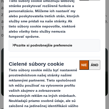
Naša stratégia udržateľnosti Now & Next zahŕňa
ašpirácie pre "teraz" a pre "budúcnosť", pričom sa
zameriava na výzvy udržateľnosti, ktorým čelíme dnes,
ako aj na tie, ktoré budú mať vplyv na budúce generácie.
To nám umožňuje viesť prechod na nízkouhlíkové
obehové hospodárstvo.
Zablokovaný obsah
Ak chcete zobraziť toto video, musíte povoliť
nevyhnutné súbory Cookies.
Zmeniť nastavenie