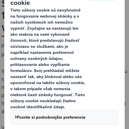
stratégie udržateľnosti
teraz, aby sme boli lídrami
v budúcnosti
Podnikáme kroky dnes, aby sme sa stali vodcami v
prechode na nízkouhlíkové obehové hospodárstvo.
V spoločnosti DS Smith je udržateľnosť neoddeliteľnou
súčasťou nášho obehového obchodného modelu a
najväčší pozitívny vplyv môžeme dosiahnuť tým, že
pomôžeme vytvoriť nízkouhlíkové obehové
hospodárstvo. Je to cesta, na ktorej sme so zákazníkmi
a kolegami už viac ako desať rokov.
V januári 2025 sme sa pripojili k spoločnosti