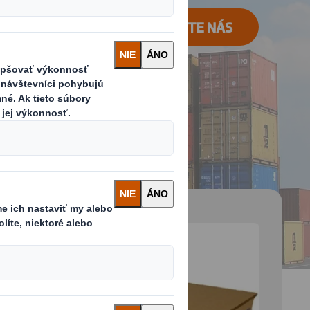
KONTAKTUJTE NÁS
 and next buttons to move between slides. Only the cu