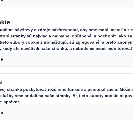
port
Carousel. Use previous
ím štruktúram