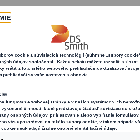
O nás
Produkty a služby
odukty
Papierové palety
Palety určené na
Palety 
Vďaka našim
námorné kon