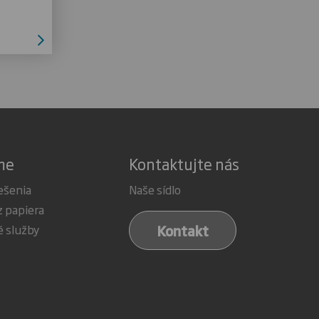
me
Kontaktujte nás
ešenia
Naše sídlo
z papiera
Kontakt
é služby