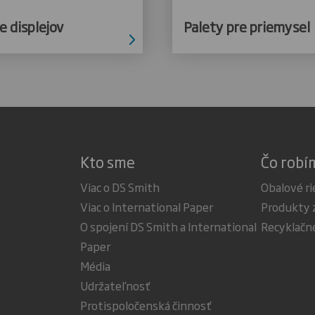
e displejov
Palety pre priemysel
Kto sme
Čo robí
Viac o DS Smith
Obalové ri
Viac o International Paper
Produkty 
O spojení DS Smith a International
Recyklačn
Paper
Média
Udržateľnosť
Protispoločenská činnosť