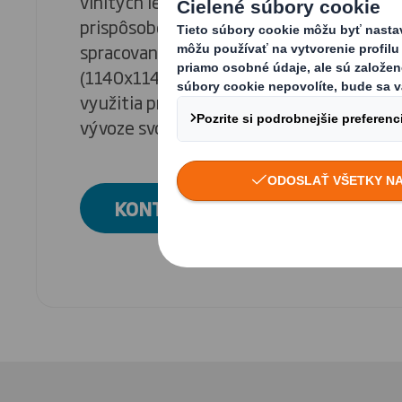
vlnitých lepeniek sme vyvinuli niekoľko 
prispôsobených pre vývoz kontajnerov po
spracovania ISPM 15 a vďaka jeho špecif
(1140x1140), navrhnutým na vytvorenie
využitia priestoru v morských kontajneroc
vývoze svojich produktov.
KONTAKTUJTE NÁS A ZISTITE VI