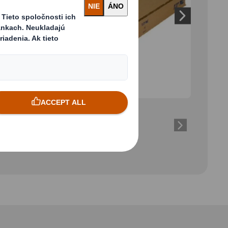
Next slide
ázok
Kliknu