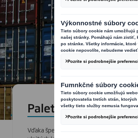
Palety určené na ex
Vďaka špeciálnym spracovaniam a bohatš