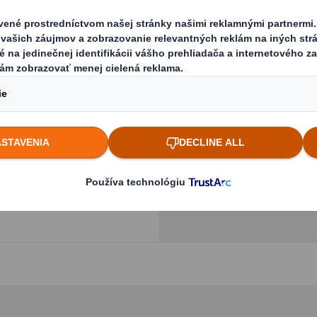
kartónových paliet
 mori. Bez nutnosti
Previous slide
ickým rozmerom
 optimálneho
h, ušetríte na
Kliknutím zväčšíte obr
AC!