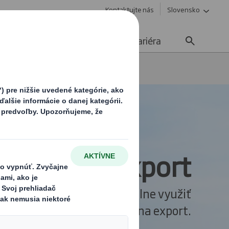
Kontaktujte nás
Slovensko
Udržateľnosť
Média
Kariéra
 export
určené na export
 paletám je možné optimálne využiť
tajnery a ušetriť náklady na export.