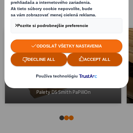
ponuku DS Smith PaPillOn
Palety DS Smith PaPillOn