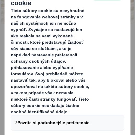
KONTAKTUJTE NÁS!
Vrchnáky DS Smith
PaPillOn
Vrchnák DS Smith PaPillOn je nerozbitný.
Počas prepravy DS Smith PaPillOn zaisťuje,
že páskovanie nepoškodí produkt. Pomáha
vám tiež chrániť a stabilizovať váš produkt.
KONTAKTUJTE NÁS A ZISTITE VIAC!