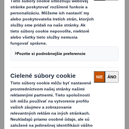
Zakrýva a chráni váš produkt zhora a po stranách. Je
bezpečný, pretože neobsahuje triesky, takže sa
nemusíte obávať zranenia.
Vrchnák DS Smith PaPillOn je možné skladovať
ekonomicky – jeho nízka hmotnosť vám umožňuje
uložiť 50-60 kusov na jednu paletu a ľahko sa s ňou
ručne manipuluje.
Vrchnák DS Smith PaPillOn je možné vrátiť.
Do nákladného auta sa zmestí až 1980 ks a dajú sa
znovu použiť.
Spoznajte našu ďalšiu