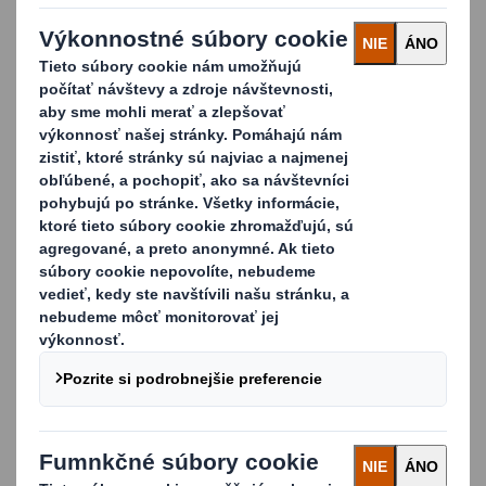
Fakty:
Šírka: 800mm
Dĺžka: 1200mm
Výška: 32mm
Hmotnosť: 3 kg, bez listu papiera