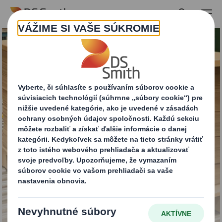
Skip to main content
Vrchnáky DS Smith
PaPillOn