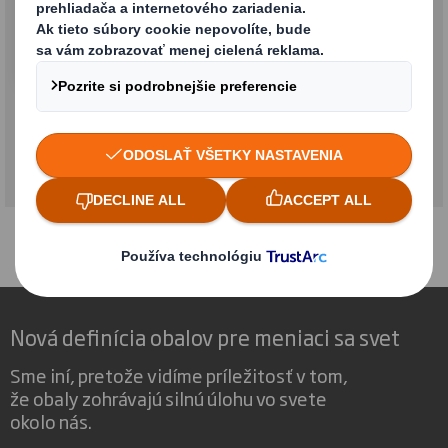
Maloobchodné balenie
Nová definícia obalov pre meniaci sa svet
Sme iní, pretože vidíme príležitosť v tom,
že obaly zohrávajú silnú úlohu vo svete
okolo nás.