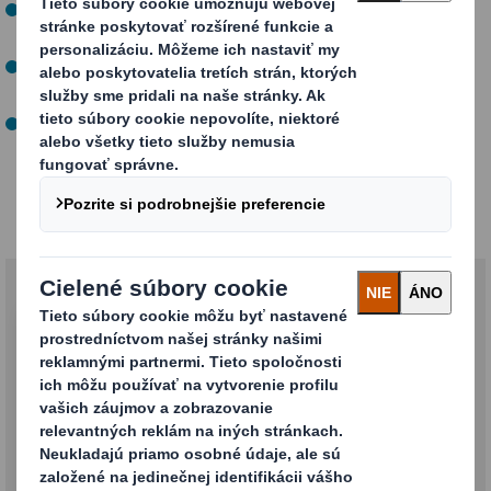
Chrániť vaše výrobky a optimalizovať ich dodávateľský
cyklus
Obaly po použití jednoducho rozložiť a 100 %-ne
zrecyklovať
Vytvoriť vodeodolné obaly
Balenie ovocia a zeleniny