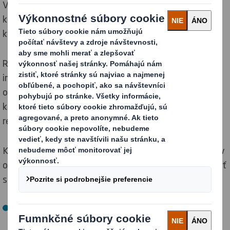
Významný pokrok v oblasti obalov z vlnitej lepenky, ku
ktorému došlo v posledných rokoch, vyústil do
kvalitnejších materiálov a zdokonalených konštrukcií.
Revolúcia v maloobchodnom predaji priniesla skutočnú
inováciu v kategórii čerstvého ovocia a zeleniny. Popri
ochrane produktov sú obaly esteticky príťažlivé pre
kupujúcich a poskytujú systém pre rýchlu a efektívnu
recykláciu.
Kontaktujte nás, ak máte záujem vidieť viac nápadov v
oblasti obalov pre čerstvé ovocie a zeleninu a dozvedieť
sa ako môžete:
Propagovať váš výrobok a umožniť jeho ľahkú
identifikáciu v obchode