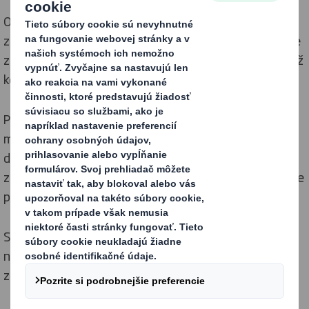
Obaly z vlnitej lepenky sa za posledných pár rokov
značne zdokonalili. Kvalitnejšie materiály a konštrukcie
znamenajú, že krabice a tácky sú pevnejšie a ľahšie než
kedykoľvek predtým.
Používanie vodeodolných a iných nepriepustných
materiálov má mnoho výhod pre pestovateľov a
dodávateľov čerstvého ovocia a zeleniny. Ich výrobky
zostávajú dlhší čas čerstvé, čo zlepšuje kvalitu v mieste
predaja.
Schopnosť používať rovnaký obal na ochranu a
následne na vystavenie výrobku vytvára pre našich
zákazníkov nové možnosti.