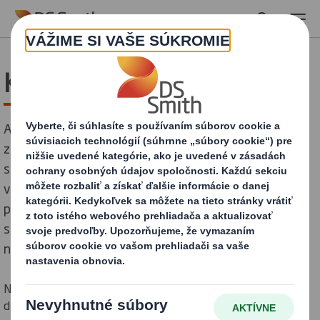
Skip to main content
Komunitné záležitosti
Aj keď priamo ovplyvňujeme životy približne 32 000
zamestnancov, rozsah nášho podnikania a náš
spoločný prístup znamenajú, že sme schopní zvládnuť
veľké výzvy, ktorým čelia širšie komunity, v ktorých
pôsobíme a v ktorých naši zamestnanci žijú. Ako
starostlivá a zodpovedná firma spolupracujeme s
našimi miestnymi komunitami.
Naši zamestnanci, ktorí sú naplnení podnikateľským
duchom, neustále hľadajú riešenia. Vážime si, že naši