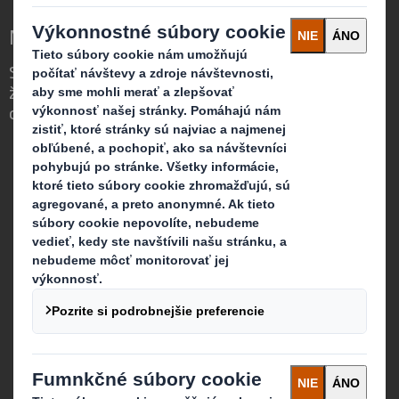
Nová definícia obalov pre meniaci sa svet
Sme iní, pretože vidíme príležitosť v tom,
že obaly zohrávajú silnú úlohu vo svete
okolo nás.
Kto sme
Viac o DS Smith
Viac o International Paper
O spojení DS Smith a International Paper
Média
Udržateľnosť
Protispoločenská činnosť