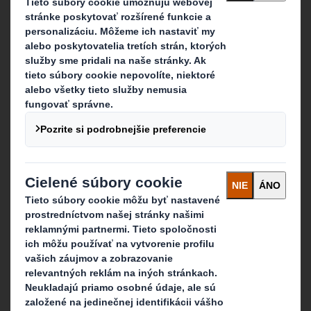
Kariéra
Čo robíme
Obalové riešenia
Produkty z papiera
Recyklačné služby
Kontaktujte nás
Naše sídlo
Kontakt