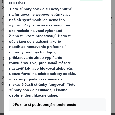
zamestnanci využívajú svoje schopnosti na podporu
budúcnosti miestneho životného prostredia.
V predchádzajúcich rokoch bola angažovanosť komunity vo
forme získavania finančných prostriedkov, dobrovoľníctva,
charitatívnej podpory a ďalších aktivít primárne vedená
závodmi a zamestnancami. Tento prístup bol do značnej
miery úspešný. Keďže ako podnik stále rastieme, chápeme,
aké dôležité je byť v tejto oblasti strategickejší.
DS Smith preto vyvíja ambicióznu, jednotnú a radikálne
posilnenú stratégiu angažovanosti komunity s cieľom
zvýšiť do roku 2020 počet zapojených závodov na 100
percent. Táto stratégia bude zahŕňať nových
charitatívnych partnerov a spoločný rámec, ktorý podporí
spájanie závodov a prácu na spoločných projektoch a
iniciatívach.