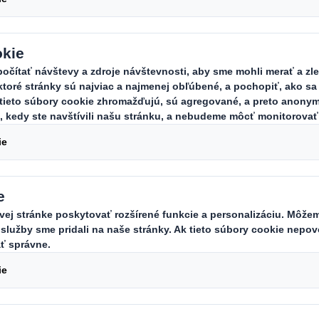
Carousel. Use previous
ešenie KAYPAL® je