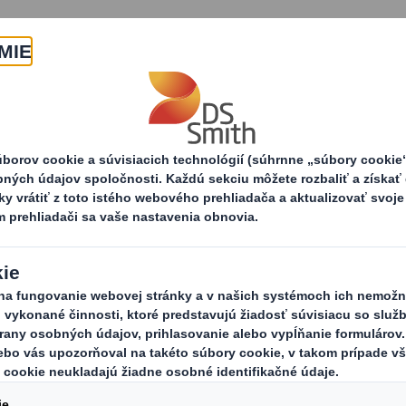
O nás
Produkty a služby
odukty
Papierové palety
Palety pre priem
Pale
Naše priemys
palety, vhodné
o