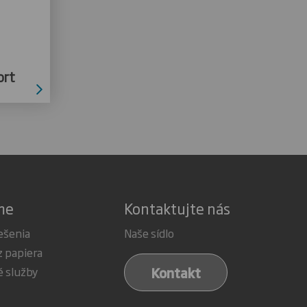
ort
me
Kontaktujte nás
ešenia
Naše sídlo
z papiera
Kontakt
é služby