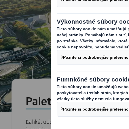
Palety pre priemysel
Ľahké, odolné a 100 % recyklovateľné ri