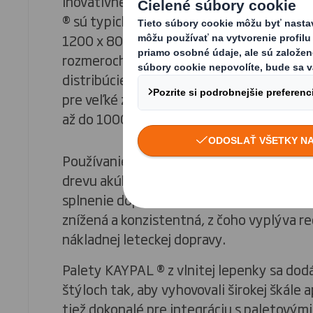
inovatívne logistické riešenie. Naše lep
® sú typické „Euro palety“ s rozmermi 12
1200 x 800, no dajú sa jednoducho vyrobi
rozmeroch tak, aby vyhovovali vašim pr
distribúcie. Vyrobené z neuveriteľne pev
pre veľké záťaže sú naše lepenkové palet
až do 1000 kg.
Používanie materiálov z vlnitej lepenky o
drevu akúkoľvek potrebu špeciálneho spr
splnenie dopravnej certifikácie ISPM15 a 
znížená a konzistentná, z čoho vyplýva r
nákladnej leteckej dopravy.
Palety KAYPAL ® z vlnitej lepenky sa dod
štýloch tak, aby vyhovovali širokej škále ap
tiež dokonalé pre integráciu s paletovými