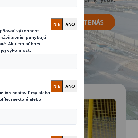
KONTAKTUJTE NÁS
 and next buttons to move between slides. Only the cu