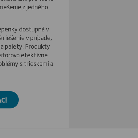
riešenie z jedného
epenky dostupná v
 riešenie v prípade,
ia palety. Produkty
storovo efektívne
oblémy s trieskami a
AC!