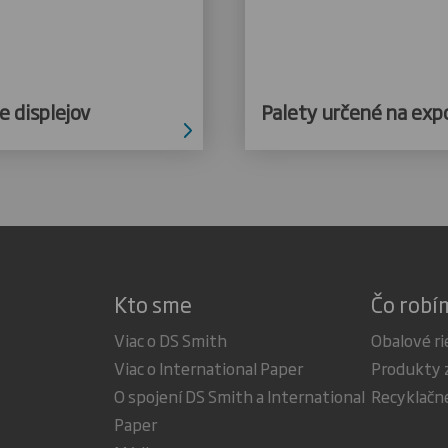
e displejov
Palety určené na exp
Kto sme
Čo robí
Viac o DS Smith
Obalové ri
Viac o International Paper
Produkty 
O spojení DS Smith a International
Recyklačn
Paper