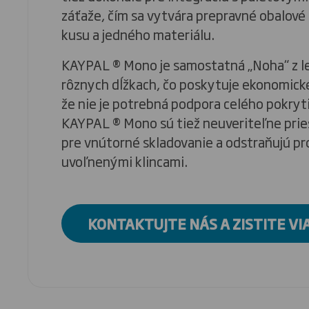
záťaže, čím sa vytvára prepravné obalové 
kusu a jedného materiálu.
KAYPAL ® Mono je samostatná „Noha“ z l
rôznych dĺžkach, čo poskytuje ekonomické
že nie je potrebná podpora celého pokryt
KAYPAL ® Mono sú tiež neuveriteľne prie
pre vnútorné skladovanie a odstraňujú pr
uvoľnenými klincami.
KONTAKTUJTE NÁS A ZISTITE VI