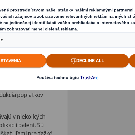
enkové palety KAYPAL
00 x 1000 alebo
Previous slide
ť v ľubovoľných
oduktom a spôsobom
ných vlnitej lepenky
y vhodné pre záťaže
Kliknutím zväčšíte obr
dstraňuje oproti
acovania pre
váha paliet je značne
edukcia poplatkov
ávajú v niekoľkých
likácií balení. Sú
 škatuľami pre ťažké