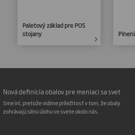
Paletový základ pre POS
stojany
Plneni
Nová definícia obalov pre meniaci sa svet
Sme iní, pretože vidíme príležitosť v tom, že obaly
zohrávajú silnú úlohu vo svete okolo nás.