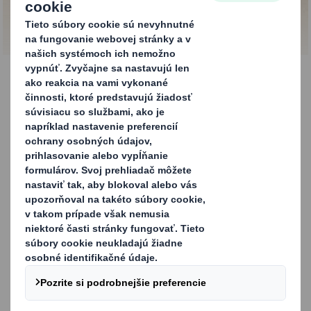
KONTAKTUJTE NÁS
Palety DS Smith
PaPillOn
Jednou z najväčších vlastností palety DS Smith PaPillOn
je jej pevnosť – je ideálna pre zaťaženie do 1000
kilogramov. Pevná ako drevo, paleta DS Smith PaPillOn je
vyrobená z recyklovaného papiera s patentovanou
technológiou tvarovania a je najsilnejšou papierovou
paletou na trhu.