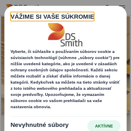
Skip to main content
Palety DS Smith
PaPillOn