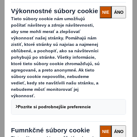
Paleta DS Smith PaPillOn je 100% papierový produkt. Je k
dispozícii v rôznych veľkostiach a konštrukciách ( s prekladmi
alebo bez prekladov, s 3 alebo 5 doskami).
Fakty:
(Relevantné iba pre štandardné rozmery)
Šírka:
800mm
Dĺžka:
1200mm
Výška:
144mm
Hmotnosť:
7-10 kg, závisí od finálnej konštrukcie
Dvíhanie:
možné zo všetkých 4 strán
Nakladacia hmotnosť:
do 1000 kg
Skladovanie:
na podlahe alebo na policiach
Preprava:
vhodné pre vysokozdvižné vozíky,
paletové zdviháky, systémy dopravníkových pásov
Materiály:
100% recyklovaný papier, lepidlo na