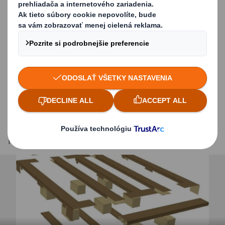
PaPillOn sú vhodné pre vysokozdvižné vozíky, paletové
zdviháky a systém dopravníkových pásov.
Ekvivalent k EUR palete
Paleta DS Smith PaPillOn má rovnakú funkčnosť a
vlastnosti ako štandardná EUR paleta. K dispozícii sú tri
rôzne typy. Manipulácia je jednoduchá a ergonomická. Na
rozdiel od drevených paliet nie je potrebná žiadna
tepelná úprava.
Konštrukcia
Má 9 blokov a môžete si navoliť 3 spodné preklady.
Carousel. Use previous and next buttons to move betwe