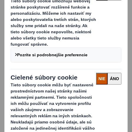
vodnej báze
Vďaka jedinečnej konštrukcii profilu je paleta robustná a
pevná. Spojovacie body (rohy) sú zlepené na čo najväčšej
ploche a tým spevňujú rám.
Žiadny prach, žiadna špina
Na rozdiel od drevených paliet sa pri používaní paliet DS
Smith PaPillOn nemusíte obávať plesní alebo
mikroorganizmov – nie je potrebné žiadne tepelné
spracovanie. Neobsahujú klince ani sponky, takže riziko
poranenia je nižšie. Žiadny prach, žiadna špina – čistota je
zaručená.
Flexibilné
Vďaka jedinečnej konštrukcii profilu je produkt DS Smith
PaPillOn extrémne pevný a robustný, no zároveň
flexibilný v konštrukcii a veľkosti. Palety DS Smith