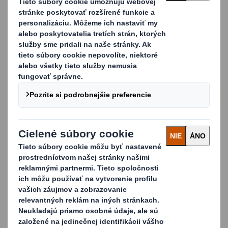
Disponujeme kompletnou kontrolou nad výrobným
procesom, od výroby vlnitej lepenky až po montáž
paliet, čo nám zaručuje vyššiu kvalitu produktov a
väčšiu reakčnosť.
Je dokázané, že s vlnitou paletou sa ľahko
zaobchádza, je 100 % recyklovateľná a tiež
poskytuje ideálnu príležitosť pre značku.
Urobte zmenu hneď teraz. Vyberte si z rôznych
paliet od spoločnosti DS Smith:
Priemysel
Export
POS
Plnenie displejov
Ďalšie výhody zahŕňajú: