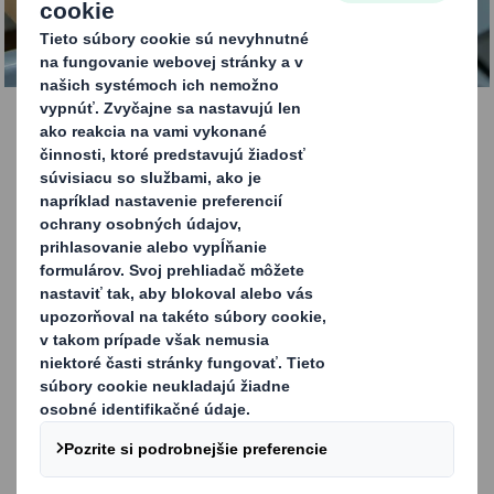
KONTAKTUJTE NÁS
Papierové palety
Naše papierové palety, navrhnuté pre mnoho
aplikácií, poskytujú čistejšiu, ekologickejšiu,
nákladovo efektívnu a ľahšiu alternatívu pre
drevené a plastové palety. Naša lepenková
paleta KAYPAL® je ekonomická, ekologická a
ergonomická a vyhovuje vašim potrebám v
zmysle optimalizácie dodávkového cyklu a
rešpektovania životného prostredia. Vyvinuli
sme širokú škálu paliet, špeciálne