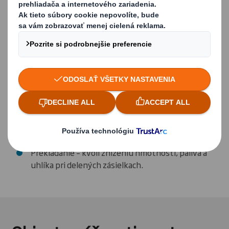
Čo sa týka kontaminácie, ideálne pre
potravinársky a farmaceutický priemysel
Berie do úvahy leteckú nákladnú dopravu,
pretože váha je kritická nákladová položka
Ideálne pre vývoz, pri ktorom sa aplikujú na
drevo obmedzenia
Dopravníky najmä vtedy, keď je paleta
súčasťou výrobnej linky
Použité palety je možné predať ako zbytkový
papier
Prekladanie – kvôli zníženiu hmotnosti, paliva a
uhlíka pri delených zásielkach.