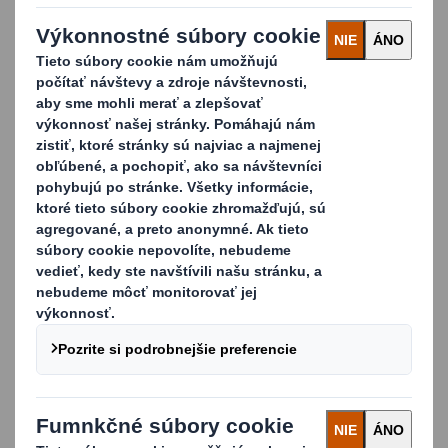
prispôsobenú pre vývoz, vykonávanie,
základne miest predaja a priemyselné
použitie.
KONTAKTUJTE NÁS A ZISTITE VIAC!