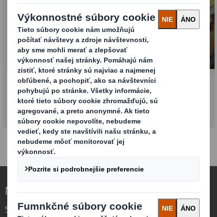
POS stojany
Nová definícia obalov pre meniaci sa svet
Sme iní, pretože vidíme príležitosť v tom,