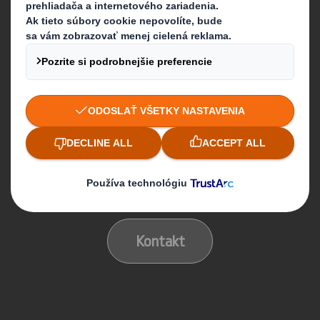
Čo robíme
Obalové riešenia
Produkty z papiera
Recyklačné služby
Kontaktujte nás
Naše sídlo
Kontakt