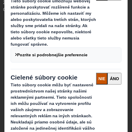
že obaly zohrávajú silnú úlohu vo svete
okolo nás.
Kto sme
Viac o DS Smith
Viac o International Paper
O spojení DS Smith a International Paper
Média
Udržateľnosť
Protispoločenská činnosť
Kariéra