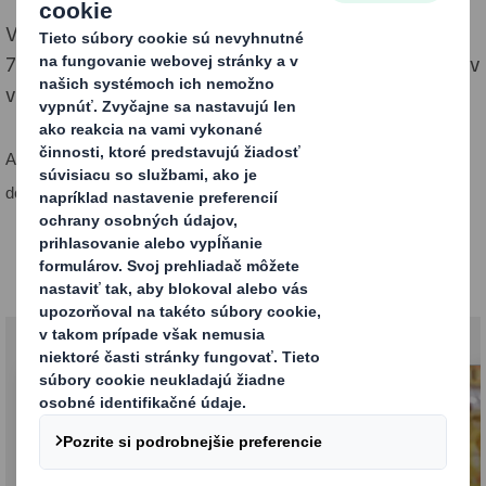
V rámci cukroviniek existujú jasné štúdie, že viac ako
70% nákupných rozhodnutí sa robí na základe impulzov
v obchode.
Ak chcete byť v tomto segmente úspešní, potrebujete obal, ktorý
dostane váš produkt na policu a zároveň zaujme spotrebiteľa.
Balenie cukroviniek