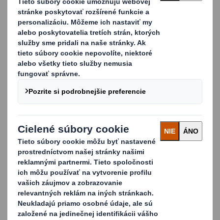
Obal pre elektronický predaj posilňuje
zážitok zo zakúpenej značky
Osobitý a vysokokvalitný obal dokáže zlepšiť
"zážitok z rozbaľovania“ - moment, kedy sa
zákazník prvýkrát dotkne výrobku a
posudzuje kvalitu výrobku a dodávateľa.
Dobre navrhnutý obal pre elektronický
obchod dokáže:
Zabrániť poškodeniu výrobku pri akýchkoľvek
nástrahám dodávateľského reťazca
elektronického obchodu
Identifikovať správny obal pre elektronický
obchod, ktorý má udržať v bezpečí krehké
výrobky, ako sú rastliny alebo sklo, až kým ich