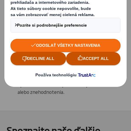
zákazník nedostane v dokonalom stave
Optimalizovať rýchlosť a produktivitu v
baliacich halách
Ochrániť výrobok pred neoprávnenou
manipuláciou a krádežou
Zosúladiť skutočnosť s očakávaním zákazníka,
aby mal po otvorení obalu doma ten správny
vzhľad a pocit alebo nezabudnuteľný prvý
dojem.
Poskytnúť pohodlný systém pre vrátenie
tovaru použitím toho istého obalu, ktorý sa dá
opätovne zatvoriť a použiť bez poškodenia
alebo znehodnotenia.
Spoznajte naše ďalšie