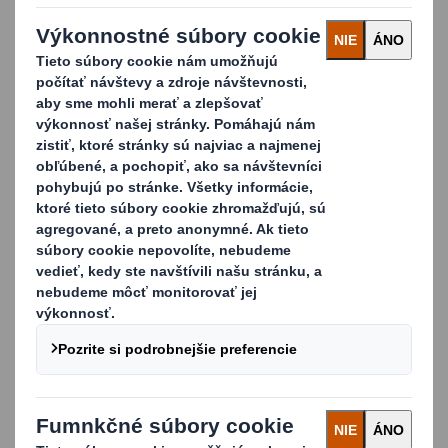
KONTAKTUJTE NÁS A ZISTITE VIAC!
Cenovo výhodný a udržateľný obal
Obal z vlnitej lepenky to všetko spĺňa. Je 100%
recyklovateľný, čo poskytuje ďalšie výhody pre
zákazníkov ako aj elektronických predajcov.