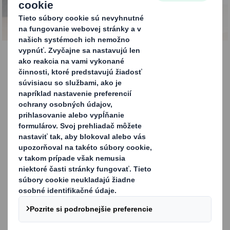
KONTAKTUJTE NÁS
Online a E-Obchod
Obaly pre elektronický obchod zvyšujú
predaj. Vyvinuli sme jednoduché, praktické a
rýchle obalové riešenia pre oblasti: e-shopy,
priamy internetový predaj a distribúciu.
Rýchly rast internetového predaja vytvára
nové požiadavky na obal, ktorý musí
propagovať, chrániť a podporovať efektívnu
distribúciu.