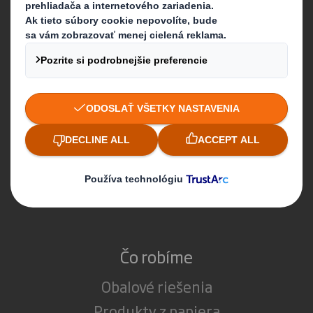
Kto sme
Viac o DS Smith
Viac o International Paper
O spojení DS Smith a International Paper
Média
Udržateľnosť
Protispoločenská činnosť
Kariéra
Čo robíme
Obalové riešenia
Produkty z papiera