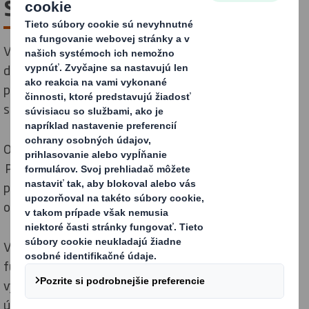
starostlivosť
Vďaka našej spolupráci s maloobchodnými
distribútormi neustále vyvíjame nové obalové riešenia
pre odvetvie starostlivosť o domácnosť a osobná
starostlivosť.
Objavte naše prepravné obaly, obaly pre maloobchod,
POP a ďalšie obaly, ktoré vyhovujú špecifickým
požiadavkám trhu starostlivosti o domácnosť a
osobnej starostlivosti.
V posledných rokoch sa trh zameriaval na potrebu
funkčných obalov. Je však nevyhnutné, aby tieto
výrobky vyčnievali z nekonečného radu vôní, aplikácií a
účelov. To vytvára potrebu pre vznik ešte