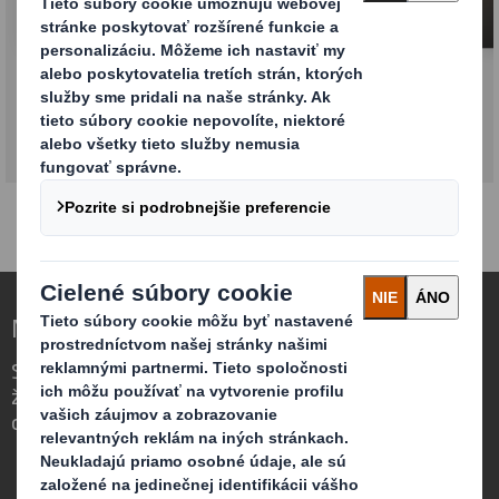
Maloobchodné balenie
Nová definícia obalov pre meniaci sa svet
Sme iní, pretože vidíme príležitosť v tom,
že obaly zohrávajú silnú úlohu vo svete
okolo nás.