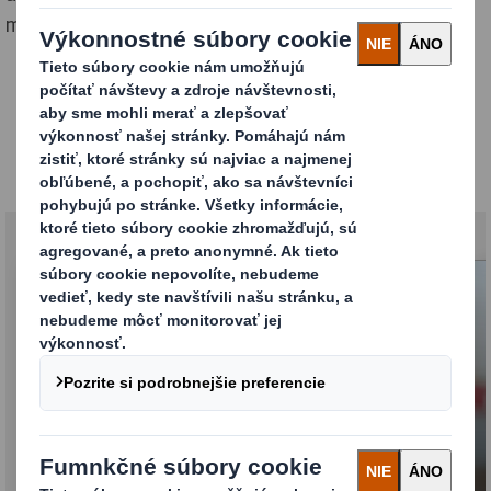
modulárnejších a inovatívnejších obalov.
Obaly pre Domácnosť &
Osobná starostlivosť