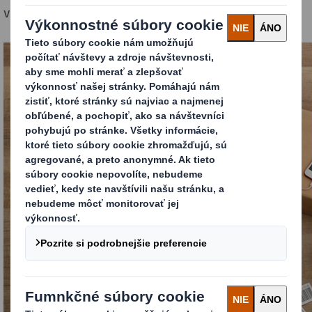
v elektronike, a 51%-ný nárast v potravinách.