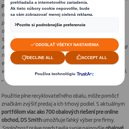
Packaging uviedol:
“Keďže sa dramaticky mení spôsob
nášho nakupovania, je nevyhnutné
, aby sme pri
podporovaní našich nových návykov, mysleli aj na
dopad na životné prostredie. Je zrejmé, že firmy aj
spotrebitelia sa čoraz viac zameriavajú na udržateľné
alternatívy. Náš tím expertov a dizajnérov vytvára také
nové obalové riešenia, ktoré prinášajú aj
environmentálne aj obchodné výhody, a to aj
v oblastiach: módy, elektroniky a osobnej starostlivosti.
„
Použitie plne recyklovateľného obalu, môže pomôcť
značkám zvýšiť predaj a ich trhový podiel. S aktuálnym
portfóliom viac ako 700 obalových riešení pre online
obchod, DS Smith
umožňuje ľahký výber pre firmy.
Spoločnosť práve predstavila svoje najnovšie
obalové