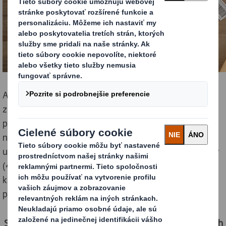
Aby firmy vedeli reagovať na túto príležitosť musia
zohľadniť aj neustále sa meniace spotrebiteľské
požiadavky. Takmer tretina Európanov prestalo
nakupovať niektoré značky, lebo nepoužívali
udržateľné obalové riešenia. Skoro polovica Európanov
(46%) chce používať namiesto plastových obalov viac
kartónových alebo papierových obalov a 58% by
preferovalo celkovo menej baliaceho materiálu.
Stefano Rossi, generálny riaditeľ spoločnosti DS Smith