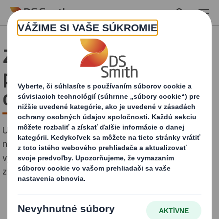
Skip to main content
Značky bez eco-friendly
prístupu môžu zaostať v
online obchode
Udržateľné obaly v online obchode sú pre podniky
nevyhnutnosťou - nielen kvôli environmentálnym
výhodám, ale aj kvôli spokojnosti náročnejších
zákazníkov.