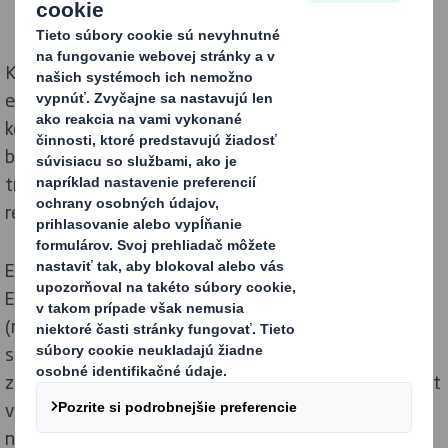
Kúpna sila spotrebiteľov sa čoraz viac sústreďuje na
eco-friendly produkty, a aby boli spoločnosti naďalej
konkurencieschopné mali by používať udržateľné
balenie. Online obchod neustále rastie, a najnovšie
trendy poukazujú na nárast dopytu po plne
recyklovateľné a udržateľnejšie formy balenia.
Explózia nakupovania online je nepopierateľná, 66%
Európanov nakupovalo od počiatočného lockdownu
(marec 2020) viac online, a 82% plánuje nakupovať po
skončení lockdownu online naďalej. DS Smith
zaznamenala v Európe za posledný rok obrovský nárast
v dopyte po udržateľné obalové riešenia pri online
nákupoch, a to: 35%-ný nárast v oblasti módy a