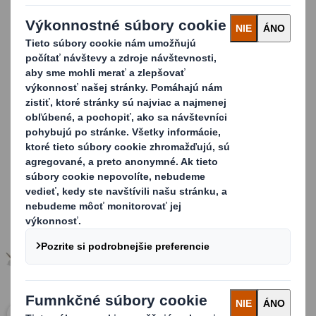
ktorý poskytuje výplň, zachovanie tvaru, ochranu alebo
komfort balenému výrobku.
Vyvíjame inovatívne produkty pre priemyselné a
spotrebiteľské trhy. Široká škála penových výrobkov,
akými sú napríklad extrudované peny, polymérové
plasty alebo nasávaná kartonáž sú väčšinou integrované
do iných obalov ako napr. plasty, vlnitá lepenka a drevo,
aby sa zaistila dokonalá ochrana výrobku počas prevozu,
skladovania a manipulácie.
Carousel. Use previous and next buttons to move betwe
Kliknutím zväčšíte obrázok