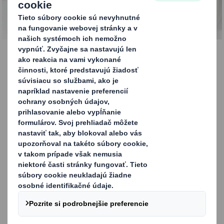
KONTAKTUJTE NÁS
Ochranné a výstužové
materiály
Ponúkame vysokokvalitné produkty pre dokonalú
ochranu produktov pri preprave, skladovaní a
manipulácii.
Navrhujeme, vyrábame a dodávame široké portfólio
výstužových a ochranných obalových materiálov.
Výstužou sa rozumie mäkký alebo pružný materiál,