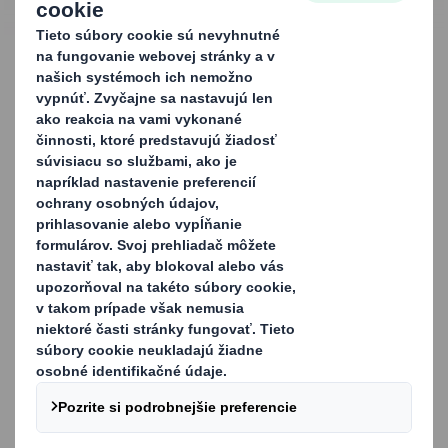
KONTAKTUJTE NÁS
Obalové riešenia pre
automobilový
priemysel
Naše obalové riešenie pre automobilový priemysel,
GALIA a IMC sú štandardné klopové krabice, ktoré svojimi
rozmermi korešpondujú so štandardnými paletami.
Otestované a schválené podľa štandardu EAQF triedy A
(obaly GALIA) a certifikácií Ford (IMC - ISO pre modulárne