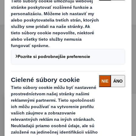
Objavte náš sortiment
ďalších priemyselných
obalov