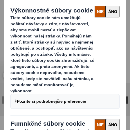
kartóny) udržiavame niekoľko obalov na sklade z dôvodu
vyššej flexibility.
Carousel. Use previous and next buttons to move betwe
Kliknutím zväčšíte obrázok
KONTAKTUJTE NÁS A ZISTITE VIAC!