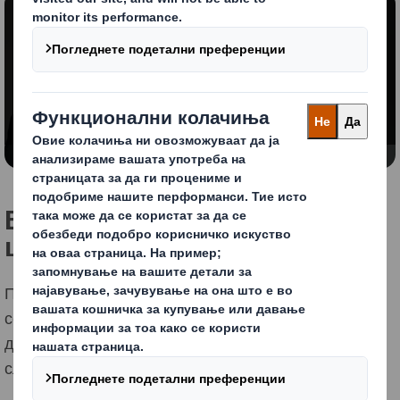
Блокирана содржина
За да го видите ова видео, мора да се пријавите
за „функционалните“ колачиња
Променете ги моите поставки
Водич за метрика на
циркуларен дизајн
Преземете го овој информативен водич за
сеопфатно објаснување на метриката за кружен
дизајн, придобивките и применетите студии на
случај.