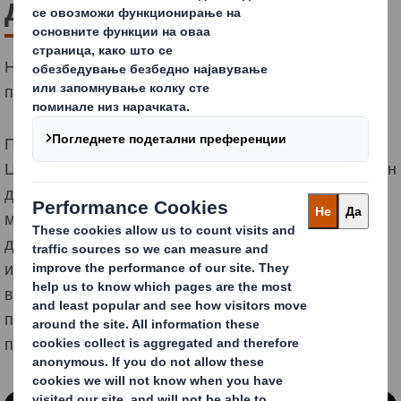
дизајн
Најсовремена алатка за одржливост на вашето
пакување
По лансирањето на нашите Принципи на
Циркуларен Дизајн, развивме метрика за циркуларен
дизајн на пакување.
Со оваа пионерска алатка,
можеме да ја оцениме и споредиме одржливоста на
дизајните на пакувањето преку 8 различни
индикатори.
Метриката за циркуларен дизајн - прва
во индустријата - дава јасна идентификација на
перформансите за одржливост на дизајнот на
пакувањето и каде да се насочи нашето внимание.