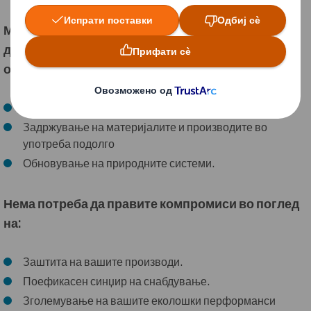
Метриката за циркуларен дизајн ќе ви овозможи
да ги поттикнете перформансите на
одржливоста на пакувањето со помош на:
Намалување на отпадот и загадувањето
Задржување на материјалите и производите во
употреба подолго
Обновување на природните системи.
Нема потреба да правите компромиси во поглед
на:
Заштита на вашите производи.
Поефикасен синџир на снабдување.
Зголемување на вашите еколошки перформанси