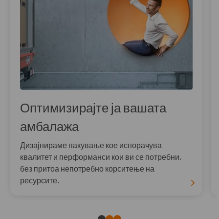
Оптимизирајте ја вашата
амбалажа
Дизајнираме пакување кое испорачува
квалитет и перформанси кои ви се потребни,
без притоа непотребно корситење на
ресурсите.