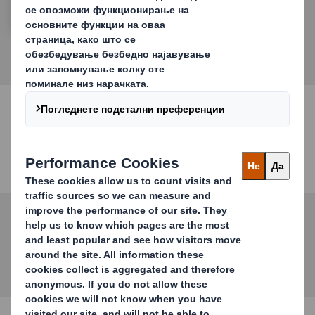
глобалниот пакувачки индустрија.
Социјални медиуми
Посетете не!