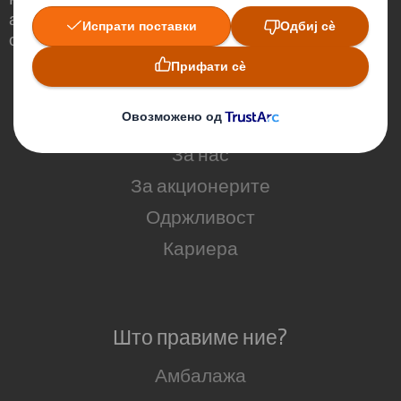
амбалажата да има значајна улога во
светот околу нас.
Кои сме ние
За нас
За акционерите
Одржливост
Кариера
Што правиме ние?
Амбалажа