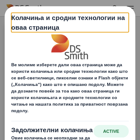
Skip to main content
Медиуми
Останете во тек со нашите најнови
функции коишто ги истражуваат
трендовите, предизвиците и
можностите коишто го обликуваат