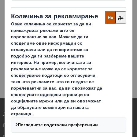
Општ контакт
Ако не сте новинар или уредник, ве
молиме кликнете овде за нашиот
општ формулар за контакт.
ПОВЕЌЕ ИНФОРМАЦИИ
Ја редефинираме амбалажата за
потребите на светот што се менува
Различни сме бидејќи гледаме можност