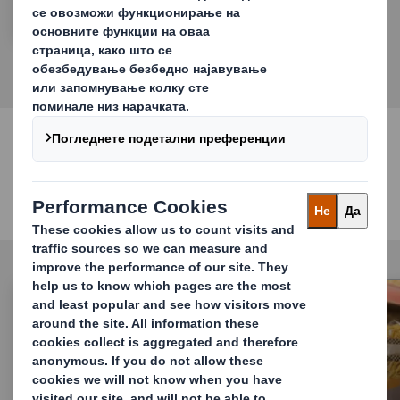
Нашите решенија за
широка потрошувачка