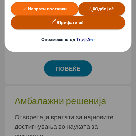
проблематичната
пластика
Откријте ги нашите одржливи
амбалажни решенија
ПОВЕЌЕ
Амбалажни решенија
Отворете ја вратата за најновите
достигнувања во науката за
пакување.