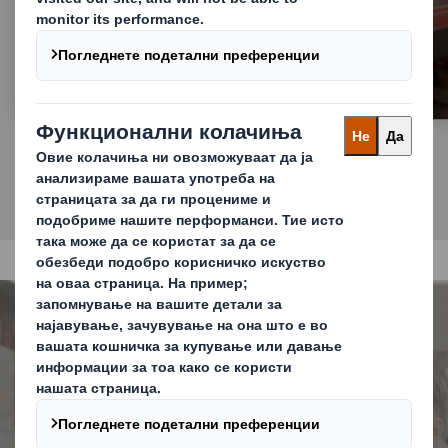
Транспортна амбалажа
Амбалажата за