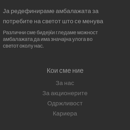
Ја редефинираме амбалажата за
потребите на светот што се менува
Различни сме бидејќи гледаме можност
амбалажата да има значајна улога во
светот околу нас.
Кои сме ние
За нас
За акционерите
Одржливост
Кариера