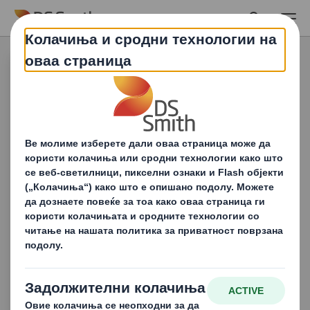
Skip to main content
Амбалажата за
широка
потрошувачка