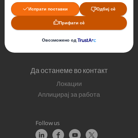
Што правиме ние?
Амбалажа
Да останеме во контакт
Локации
Аплицирај за работа
Follow us