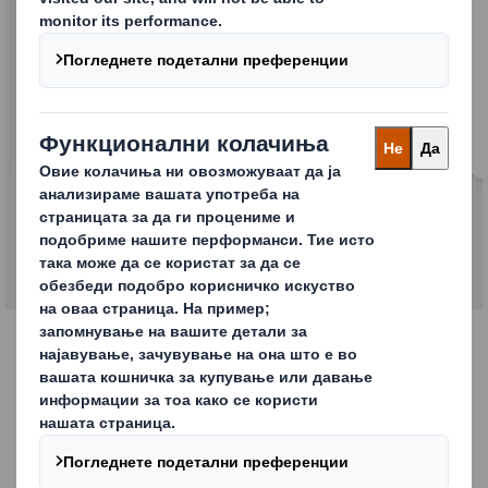
Индустриска амбалажа
Индустриската амбалажа обезбедува заштита
во текот на секоја фаза на производството,
како што е складирање и превоз на резервни
делови, полупроизводи или готови производи.