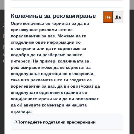
Ја редефинираме амбалажата за
потребите на светот што се менува
Различни сме бидејќи гледаме можност
амбалажата да има значајна улога во
светот околу нас.
Кои сме ние
За нас
За акционерите
Одржливост
Кариера