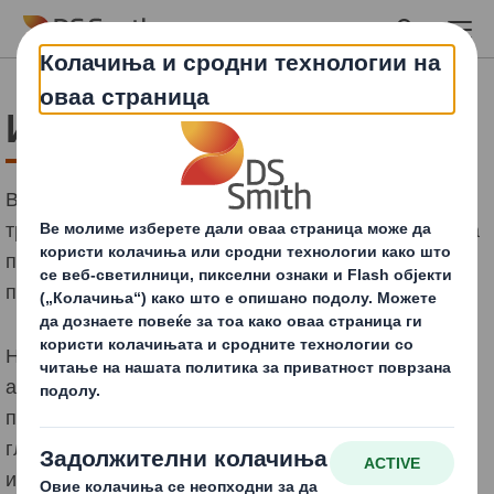
Skip to main content
Индустриска амбалажа
Во последниве години, брановидната амбалажа си
трасира пат на индустриските пазари како замена за
помалку еколошката амбалажа направена од дрво,
пластика, па дури и метал.
Ние се специјализиравме за производство на
амбалажа за голем број индустриски сектори, од
прехранбена и автомобилска индустрија до
гломазни хемикалии. Ви нудиме решенија за
индустриска амбалажа со кои се штитат, чуваат и