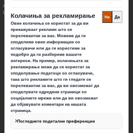
амбалажата да има значајна улога во
светот околу нас.
Кои сме ние
За нас
За акционерите
Одржливост
Кариера
Што правиме ние?
Амбалажа