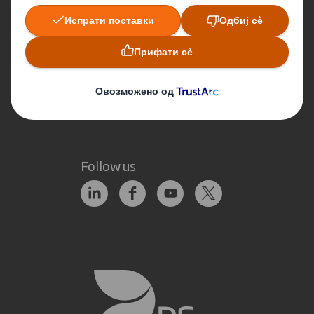
Да останеме во контакт
Локации
Аплицирај за работа
Follow us