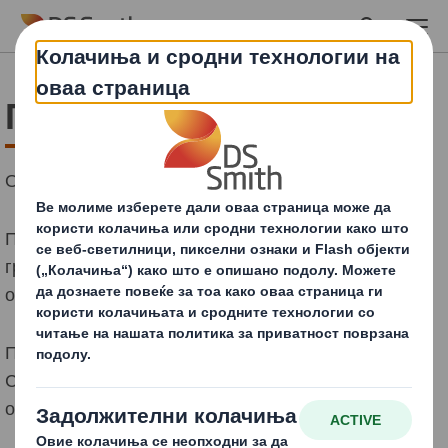
Skip to main content
Пазари
Откријте ја нашата стручност.
Пакуваме производи за различни сегменти и се
грижиме нашите решенија да бидат според
очекувањата на вашите клиенти.
Прикажаните примерите се дел од нашата понуда.
Се надеваме дека ќе бидат извор на инспирација за
откривање нови можности за пакување.