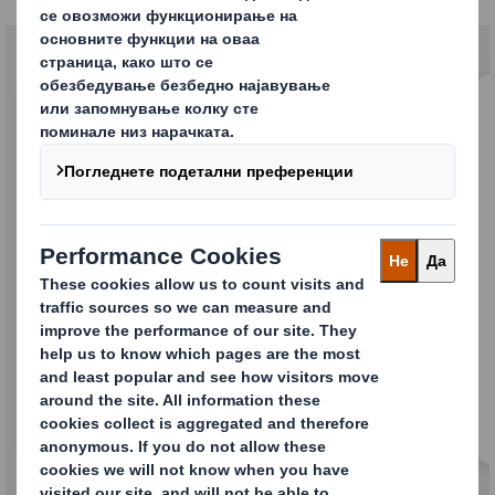
Индустриска амбалажа