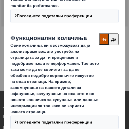
КОНТАКТИРАЈТЕ НЕ
Ја редефинираме амбалажата за
потребите на светот што се менува
Различни сме бидејќи гледаме можност