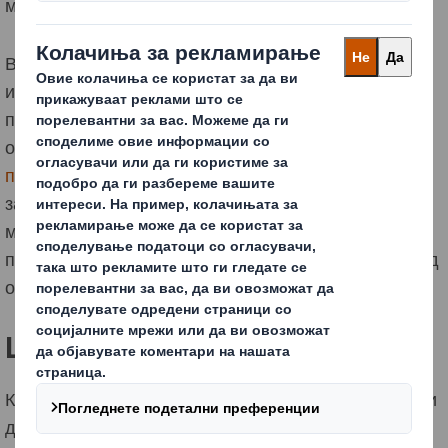
можете да ги управувате.
Ве молиме имајте предвид дека, доколку
информациите собрани преку колачињата
претставуваат лични податоци, тие податоци ги
обработуваме според нашата
Известување за
приватност на веб-страницата
. Ако имате прашања
за тоа како се користат вашите лични податоци,
можете да контактирате со тимот за заштита на
податоци користејќи ги деталите дадени на крајот од
ова известување.
Што е колаче?
Колачињата се мали парчиња податоци (текстуални
датотеки) кои се чуваат на вашиот уред, обично во