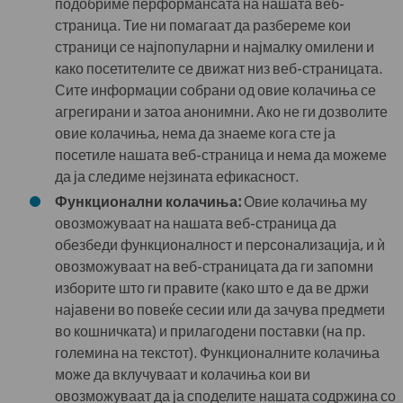
подобриме перформансата на нашата веб-
страница. Тие ни помагаат да разбереме кои
страници се најпопуларни и најмалку омилени и
како посетителите се движат низ веб-страницата.
Сите информации собрани од овие колачиња се
агрегирани и затоа анонимни. Ако не ги дозволите
овие колачиња, нема да знаеме кога сте ја
посетиле нашата веб-страница и нема да можеме
да ја следиме нејзината ефикасност.
Функционални колачиња:
Овие колачиња му
овозможуваат на нашата веб-страница да
обезбеди функционалност и персонализација, и ѝ
овозможуваат на веб-страницата да ги запомни
изборите што ги правите (како што е да ве држи
најавени во повеќе сесии или да зачува предмети
во кошничката) и прилагодени поставки (на пр.
големина на текстот). Функционалните колачиња
може да вклучуваат и колачиња кои ви
овозможуваат да ја споделите нашата содржина со