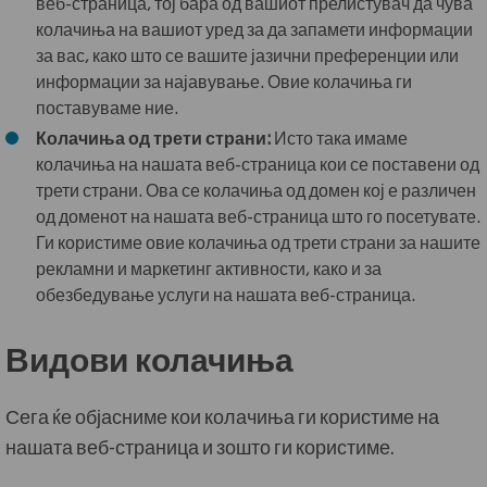
веб-страница, тој бара од вашиот прелистувач да чува
колачиња на вашиот уред за да запамети информации
за вас, како што се вашите јазични преференции или
информации за најавување. Овие колачиња ги
поставуваме ние.
Колачиња од трети страни:
Исто така имаме
колачиња на нашата веб-страница кои се поставени од
трети страни. Ова се колачиња од домен кој е различен
од доменот на нашата веб-страница што го посетувате.
Ги користиме овие колачиња од трети страни за нашите
рекламни и маркетинг активности, како и за
обезбедување услуги на нашата веб-страница.
Видови колачиња
Сега ќе објасниме кои колачиња ги користиме на
нашата веб-страница и зошто ги користиме.