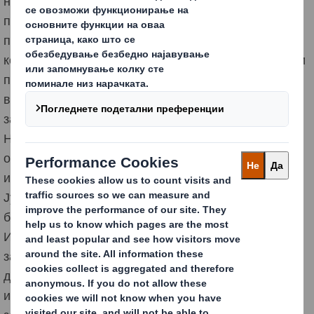
нашите основни вредности: посветени сме да ги
правиме вистинските работи, на вистинскиот начин,
по вистинските причини, цело време. Нашата
компанија собира, користи, чува и штити ваши лични
податоци во согласност со нејзините етички
вредности и во согласност со применливите закони
за заштита на податоци во земјите во кои работи.
Нашата компанија спроведе технички и
организациски мерки за заштита на сите
информации што можеби ги собираме.
Јурисдикциите во одредени јурисдикции може да
бараат нашата Компанија да го дополни ова
Известување и да се придржува до локалните
закони, и ништо во ова Известување не е наменето
да ги ограничи правата и обврските на Компанијата
или правата на субјектите на податоци според