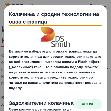
Skip to main content
Известување за
колачиња
Ова известување се однесува на сите корисници на
оваа веб-страница или на која било локација каде
што се наоѓа ова известување, која е во сопственост
на DS Smith и нејзините дивизии, подружници и
партнери (заедно, "Компанијата").
Во DS Smith, нашиот пристап кон приватноста и
заштитата на податоците започнува со една од