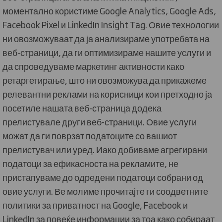
моментално користиме Google Analytics, Google Ads,
Facebook Pixel и LinkedIn Insight Tag. Овие технологии
ни овозможуваат да ја анализираме употребата на
веб-страници, да ги оптимизираме нашите услуги и
да спроведуваме маркетинг активности како
ретаргетирање, што ни овозможува да прикажеме
релевантни реклами на корисници кои претходно ја
посетиле нашата веб-страница додека
прелистувале други веб-страници. Овие услуги
можат да ги поврзат податоците со вашиот
прелистувач или уред. Иако добиваме агрегирани
податоци за ефикасноста на рекламите, не
пристапуваме до одредени податоци собрани од
овие услуги. Ве молиме прочитајте ги соодветните
политики за приватност на Google, Facebook и
LinkedIn за повеќе информации за тоа како собираат