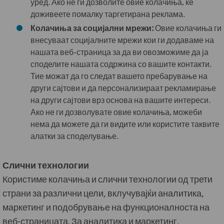
уред. Ако не ги дозволите овие колачиња, ќе
доживеете помалку таргетирана реклама.
Колачиња за социјални мрежи:
Овие колачиња ги
внесуваат социјалните мрежи кои ги додаваме на
нашата веб-страница за да ви овозможиме да ја
споделите нашата содржина со вашите контакти.
Тие можат да го следат вашето пребарување на
други сајтови и да персонализираат рекламирање
на други сајтови врз основа на вашите интереси.
Ако не ги дозволувате овие колачиња, можеби
нема да можете да ги видите или користите таквите
алатки за споделување.
Слични технологии
Користиме колачиња и слични технологии од трети
страни за различни цели, вклучувајќи аналитика,
маркетинг и подобрување на функционалноста на
веб-страницата. За аналитика и маркетинг,