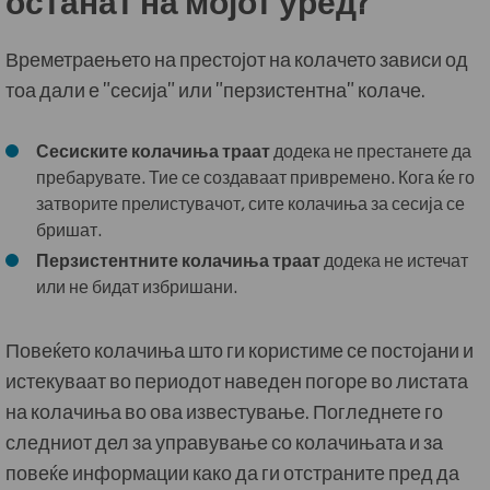
Времетраењето на престојот на колачето зависи од
тоа дали е "сесија" или "перзистентна" колаче.
Сесиските
колачиња
траат
додека не престанете да
пребарувате. Тие се создаваат привремено. Кога ќе го
затворите прелистувачот, сите колачиња за сесија се
бришат.
Перзистентните
колачиња
траат
додека не истечат
или не бидат избришани.
Повеќето колачиња што ги користиме се постојани и
истекуваат во периодот наведен погоре во листата
на колачиња во ова известување. Погледнете го
следниот дел за управување со колачињата и за
повеќе информации како да ги отстраните пред да