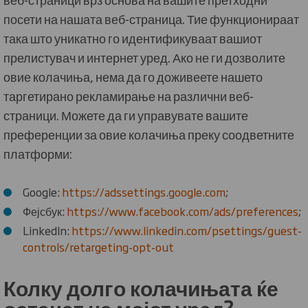
посети на нашата веб-страница. Тие функционираат
така што уникатно го идентификуваат вашиот
прелистувач и интернет уред. Ако не ги дозволите
овие колачиња, нема да го доживеете нашето
таргетирано рекламирање на различни веб-
страници. Можете да ги управувате вашите
преференции за овие колачиња преку соодветните
платформи:
Google:
https://adssettings.google.com
;
Фејсбук:
https://www.facebook.com/ads/preferences
;
LinkedIn:
https://www.linkedin.com/psettings/guest-
controls/retargeting-opt-out
Колку долго колачињата ќе
останат на мојот уред?