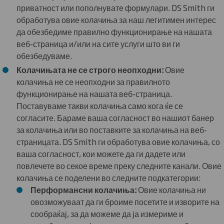
приватност или пополнувате формулари. DS Smith ги
обработува овие колачиња за наш легитимен интерес
да обезбедиме правилно функционирање на нашата
веб-страница и/или на сите услуги што ви ги
обезбедуваме.
Колачињата не се строго неопходни:
Овие
колачиња не се неопходни за правилното
функционирање на нашата веб-страница.
Поставуваме такви колачиња само кога ќе се
согласите. Бараме ваша согласност во нашиот банер
за колачиња или во поставките за колачиња на веб-
страницата. DS Smith ги обработува овие колачиња, со
ваша согласност, кои можете да ги дадете или
повлечете во секое време преку следните канали. Овие
колачиња се поделени во следните подкатегории:
Перформансни колачиња:
Овие колачиња ни
овозможуваат да ги броиме посетите и изворите на
сообраќај, за да можеме да ја измериме и