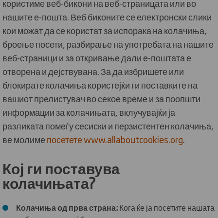
користиме веб-бикони на веб-страницата или во
нашите е-пошта. Веб биконите се електронски слики
кои можат да се користат за испорака на колачиња,
броење посети, разбирање на употребата на нашите
веб-страници и за откривање дали е-поштата е
отворена и дејствувана. За да избришете или
блокирате колачиња користејќи ги поставките на
вашиот прелистувач во секое време и за поопшти
информации за колачињата, вклучувајќи ја
разликата помеѓу сесиски и перзистентен колачиња,
ве молиме
посетете www.allaboutcookies.org
.
Кој ги поставува
колачињата?
Колачиња од прва страна:
Кога ќе ја посетите нашата