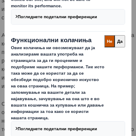
задолжителните локални закони. Ништо во ова
известување не е наменето да формира договор за
свршувачка или на друг начин.
Ако сте во јурисдикција која го признава концептот на
контролор на податоци или слично, контролорот на
податоци е компанијата DS Smith и/или нејзините
релевантни оддели, подружници и филијали кои
комуницираат со вас. "Лични податоци" значи секоја
информација поврзана со идентификувано или
идентификувано лице.
Ова Известување за колачиња ("
Известување
")
опишува како собираме одредени информации на
нашата веб-страница користејќи колачиња и слични
технологии за следење (заедно, "
Колачиња
") и како