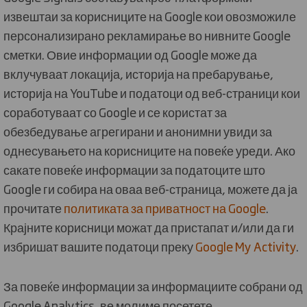
извештаи за корисниците на Google кои овозможиле
персонализирано рекламирање во нивните Google
сметки. Овие информации од Google може да
вклучуваат локација, историја на пребарување,
историја на YouTube и податоци од веб-страници кои
соработуваат со Google и се користат за
обезбедување агрегирани и анонимни увиди за
однесувањето на корисниците на повеќе уреди. Ако
сакате повеќе информации за податоците што
Google ги собира на оваа веб-страница, можете да ја
прочитате
политиката за приватност на Google
.
Крајните корисници можат да пристапат и/или да ги
избришат вашите податоци преку
Google My Activity
.
За повеќе информации за информациите собрани од
Google Analytics, ве молиме посетете