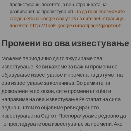
прелистувачи, посетете ја веб-страницата на
развивачот на прелистувачот.
За да го оневозможите
следењето на Google Analytics на сите веб-страници,
посетете http://tools.google.com/dlpage/gaoptout.
Промени во ова известување
Можеме периодично да го ажурираме ова
известување. Ќе ви кажеме за важни промени со
објавување известување и промена на датумот на
ова известување за колачиња. Во рамките на
дозволените со закон, сите промени што ќе ги
направиме на ова Известување ќе стапат на сила
веднаш штом го објавиме ревидираното
известување на Сајтот. Препорачуваме редовно да
го прегледувате ова известување за промени. Ако