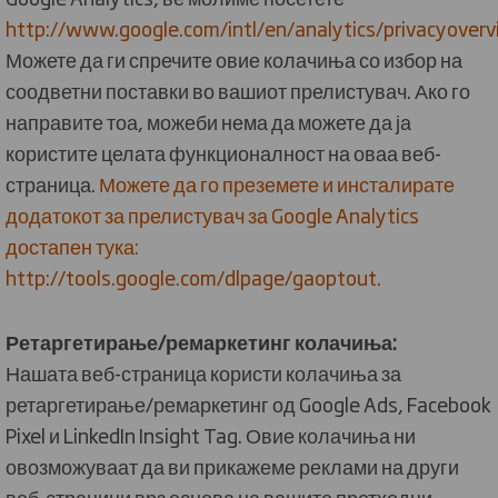
http://www.google.com/intl/en/analytics/privacyoverv
Можете да ги спречите овие колачиња со избор на
соодветни поставки во вашиот прелистувач. Ако го
направите тоа, можеби нема да можете да ја
користите целата функционалност на оваа веб-
страница.
Можете да го преземете и инсталирате
додатокот за прелистувач за Google Analytics
достапен тука:
http://tools.google.com/dlpage/gaoptout.
Ретаргетирање/ремаркетинг колачиња:
Нашата веб-страница користи колачиња за
ретаргетирање/ремаркетинг од Google Ads, Facebook
Pixel и LinkedIn Insight Tag. Овие колачиња ни
овозможуваат да ви прикажеме реклами на други
веб-страници врз основа на вашите претходни