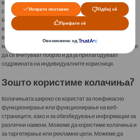
вашиот веб-прелистувач кога посетувате веб-
страница. Колачињата значат дека веб-страницата
ќе ве памети вас, вашите преференции и како сте ја
користеле веб-страницата секој пат кога ќе се
вратите. Колачињата помагаат да се подобри
корисничкото искуство, овозможувајќи веб-сајтовите
да се вчитуваат побрзо и да ја прилагодуваат
содржината на индивидуалните корисници.
Зошто користиме колачиња?
Колачињата широко се користат за поефикасно
функционирање или функционирање на веб-
страниците, како и за обезбедување информации за
различни намени. Можеме да користиме колачиња и
за таргетирање или рекламни цели. Можеме да