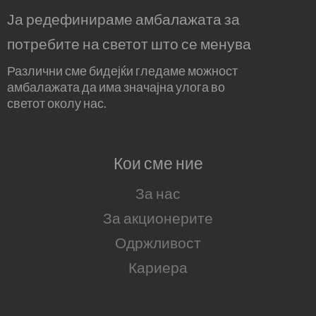
Ја редефинираме амбалажата за
потребите на светот што се менува
Различни сме бидејќи гледаме можност
амбалажата да има значајна улога во
светот околу нас.
Кои сме ние
За нас
За акционерите
Одржливост
Кариера