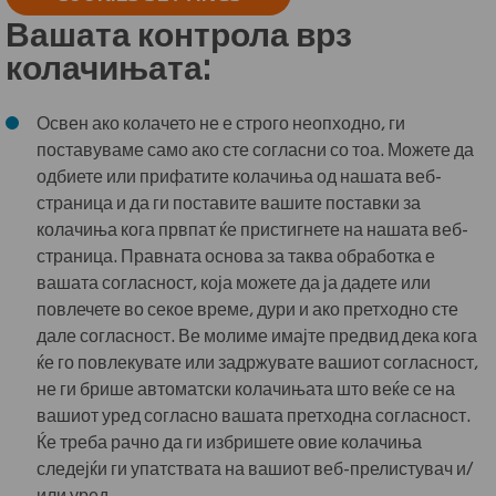
Вашата контрола врз
колачињата:
Освен ако колачето не е строго неопходно, ги
поставуваме само ако сте согласни со тоа. Можете да
одбиете или прифатите колачиња од нашата веб-
страница и да ги поставите вашите поставки за
колачиња кога првпат ќе пристигнете на нашата веб-
страница. Правната основа за таква обработка е
вашата согласност, која можете да ја дадете или
повлечете во секое време, дури и ако претходно сте
дале согласност. Ве молиме имајте предвид дека кога
ќе го повлекувате или задржувате вашиот согласност,
не ги брише автоматски колачињата што веќе се на
вашиот уред согласно вашата претходна согласност.
Ќе треба рачно да ги избришете овие колачиња
следејќи ги упатствата на вашиот веб-прелистувач и/
или уред.