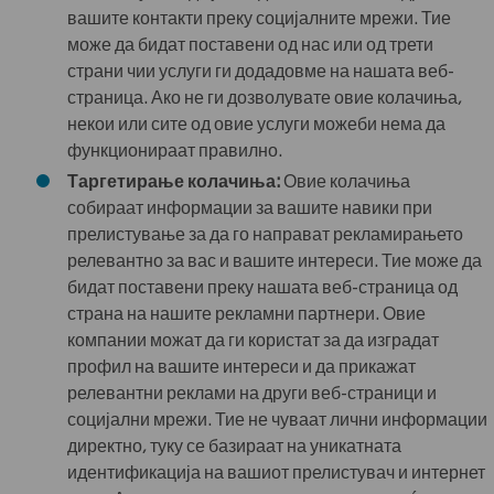
вашите контакти преку социјалните мрежи. Тие
може да бидат поставени од нас или од трети
страни чии услуги ги додадовме на нашата веб-
страница. Ако не ги дозволувате овие колачиња,
некои или сите од овие услуги можеби нема да
функционираат правилно.
Таргетирање колачиња:
Овие колачиња
собираат информации за вашите навики при
прелистување за да го направат рекламирањето
релевантно за вас и вашите интереси. Тие може да
бидат поставени преку нашата веб-страница од
страна на нашите рекламни партнери. Овие
компании можат да ги користат за да изградат
профил на вашите интереси и да прикажат
релевантни реклами на други веб-страници и
социјални мрежи. Тие не чуваат лични информации
директно, туку се базираат на уникатната
идентификација на вашиот прелистувач и интернет