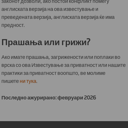
законот дозволи, ако постои конфликт помеѓу
англиската верзија на ова известување и
преведената верзија, англиската верзија ќе има
предност.
Прашања или грижи?
Ако имате прашања, загрижености или поплаки во
врска со ова Известување за приватност или нашите
практики за приватност воопшто, ве молиме
пишете
ни тука
.
Последно ажурирано: февруари 2026