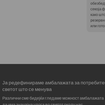
обезбед
секоја 
како шт
резервн
или гот
Ја редефинираме амбалажата за потребите
светот што се менува
Различни сме бидејќи гледаме можност амбалажата
да има значајна улога во светот околу нас.