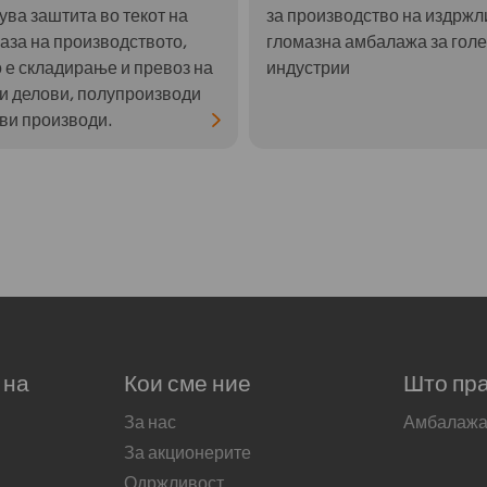
ува заштита во текот на
за производство на издржл
фаза на производството,
гломазна амбалажа за голе
о е складирање и превоз на
индустрии
и делови, полупроизводи
ови производи.
 на
Кои сме ние
Што пр
За нас
Амбалаж
За акционерите
Одржливост