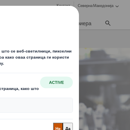
Контакт
Северна Македонија
ционерите
Медиуми
Кариера
 инженеринг