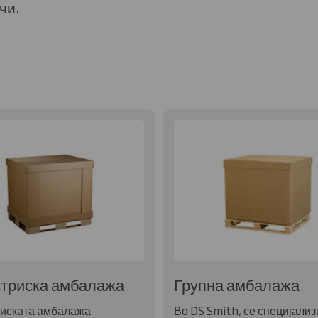
чи.
триска амбалажа
Групна амбалажа
иската амбалажа
Во DS Smith, се специјали