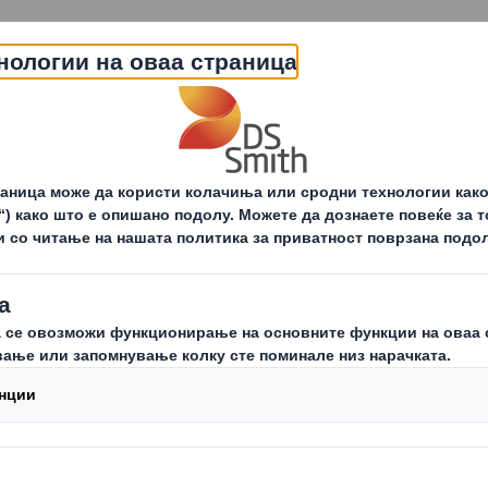
За нас
Понуда
Одржливост
За ак
зари
Индустриска амбалажа
Автомобили и