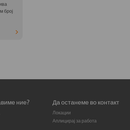
ива
м број
авиме ние?
Да останеме во контакт
а
Локации
Аплицирај за работа