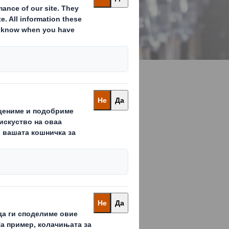
лска
шенија за
овно