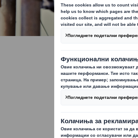
Автомоби
Како вистинск
индустрија, р
резервни дело