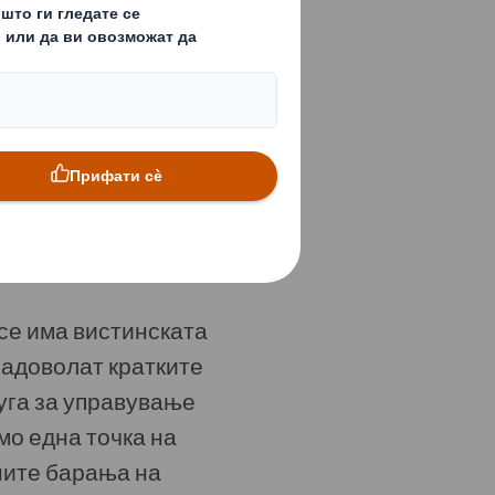
ексибилни и да
води за еднократна
SO TS 16949,
втомобилската
 се има вистинската
задоволат кратките
луга за управување
мо една точка на
ените барања на