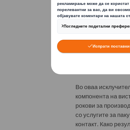
производство.
Благодарение на н
реагираме навреме
или повеќекратна 
успешно можеме да
индустрија.
Во оваа исклучител
компонента на вист
рокови за производ
со услугите за пак
контакт. Како резу