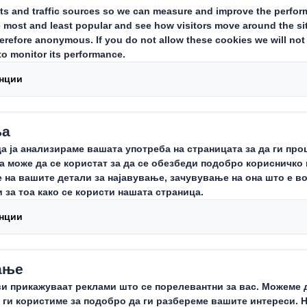
ли и инженеринг
и партнер на европската автомоби
азвивме иновативни амбалажни ре
ви, комплети за монтажа и за мас