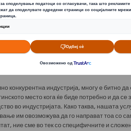
ашата европска мрежа, можеме да бидеме фл
но со 100% картонски или композитни произ
употреба. Со сертификат според стандардот I
 ги задоволиме специфичните потреби на а
но конкурентна индустрија, многу е битно да
инското место кога ќе биде потребно и да се 
ство во индустријата. Како таква, нашата ус
ување им овозможува да го направат тоа со са
лтат, ние сме во тек со специфичните и слож