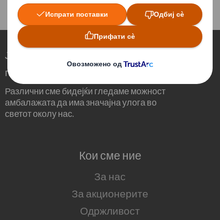
Ја редефинираме амбалажата за
потребите на светот што се менува
Различни сме бидејќи гледаме можност
амбалажата да има значајна улога во
светот околу нас.
Кои сме ние
За нас
За акционерите
Одржливост