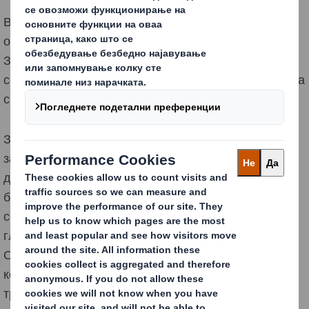
Во DS Smith ние сме фокусирани на испорака на
одржлива вредност за сите наши засегнати страни.
За нас, навистина одржлива вредност се наоѓа кога
се балансираат потребите на нашиот бизнис, нашата
средина и нашите луѓе.
Затоа, го дефиниравме нашиот Глобален стандард
за добавувачи обезбедувајќи јасност на нашите
добавувачи во однос на нашите општи очекувања и
барања во областа на етичките деловни практики,
социјалниот и еколошкиот менаџмент. Нашиот
глобален стандард за добавувачи се заснова на
Основниот кодекс на ETI кој е заснован на
конвенциите на Меѓународната организација на
трудот (ILO).