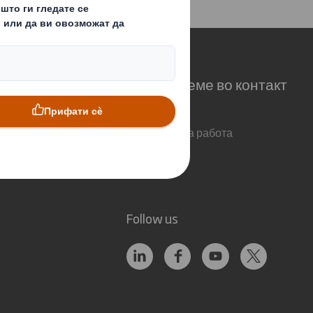
ание на акционери 2017
авиме ние?
Да останеме во контакт
а
Локации
Аплицирај за работа
Follow us