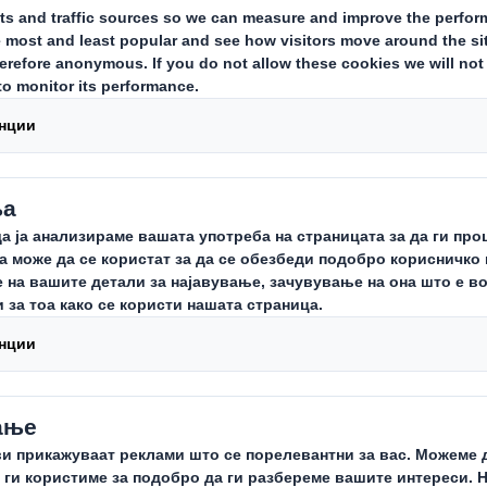
Предлог одлуки од собрание 2017.doc
Записник од Годишно Собрание 2016.p
Годишен извештај за работењето 2016
Годишна Сметка за 2016.pdf
Извештај од Управен Одбор 2016.pdf
Извештај од Надзорен Одбор 2016.pdf
Ревизорски извештај 2016.pdf
Конечни одлуки од собрание на акцио
Записник од Годишно Собрание 2017.p
Прашања и одговори од собрание 2017