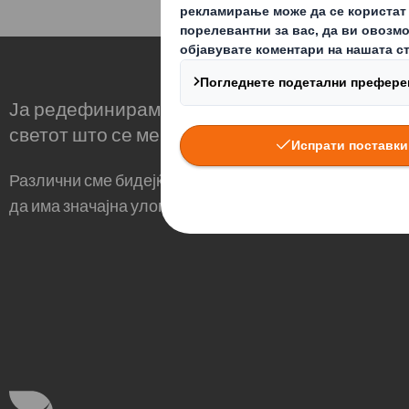
Корпоративна страна
За акци
Ја редефинираме амбалажата за потребите
светот што се менува
Различни сме бидејќи гледаме можност амбалажата
да има значајна улога во светот околу нас.