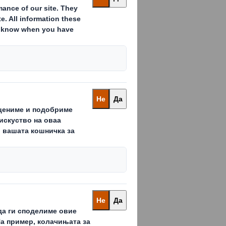
df
.pdf
нери 2017.PDF
df
.pdf