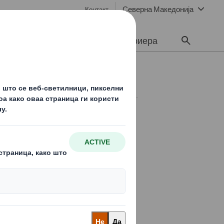
Северна Македонија
Контакт
ционерите
Медиуми
Кариера
а акционери