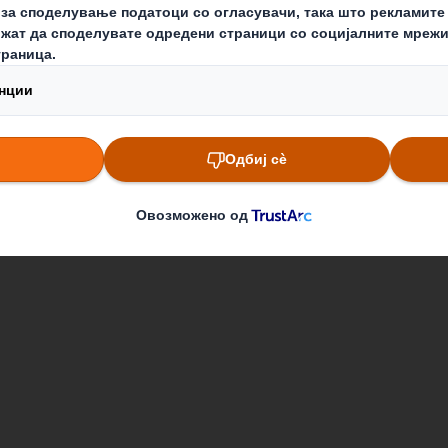
онерите
Годишно собрание на акционери
Годишно собр
 на
Кои сме ние
Што пр
За нас
Амбалаж
За акционерите
Одржливост
Кариера