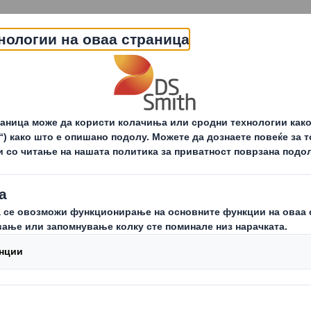
За нас
Понуда
Одржливост
За ак
ционери
Годишно собрание н
2017
Документи
:
Јавен Повик 2017.pdf