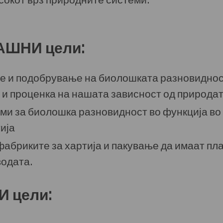
АШНИ цели:
е и подобрување на биолошката разновиднос
 и проценка на нашата зависност од природа
ми за биолошка разновидност во функција во 
ија
абриките за хартија и пакување да имаат пл
водата.
И цели: