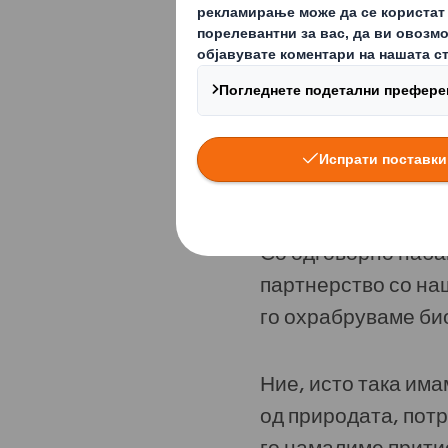
за зачувување на п
Циркуларната еконо
задржување на рес
процесите на трош
природата.
Со одговорно наба
партнерство со на
го охрабруваме би
Ние, исто така има
од природата, потр
го намалиме прити