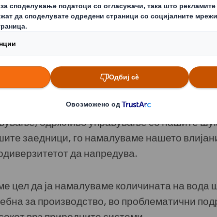
риродната средина од која зависи целиот жив
мија е регенеративна по дизајн, давајќи при
урсите во употреба подолго време и осигурув
ење на ресурсите оставаат доволно простор 
вување, одржливо управување со нашите шум
шите заедници, го намалуваме нашето влијан
одиверзитетот да напредува.
ме цел да ја намалуваме количината на вода 
ебна за производство, во проблематични подра
сокот врз природните системи.