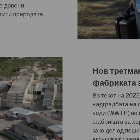
е дрвени
штити природата
Нов третма
фабриката з
Во текот на 202
надградбата на 
води (WWTP) во 
фабриката за хар
како дел од поши
вклучувајќи зам