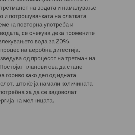
третманот на водата и намалување
о и потрошувачката на слатката
лемена повторна употреба и
водата, се очекува дека промените
овлекувањето вода за 20%.
процес на аеробна дигестија,
изведува од процесот на третман на
Постојат планови ова да стане
а гориво како дел од идната
елот, што ќе ја намали количината
потребна за да се задоволат
ргија на мелницата.