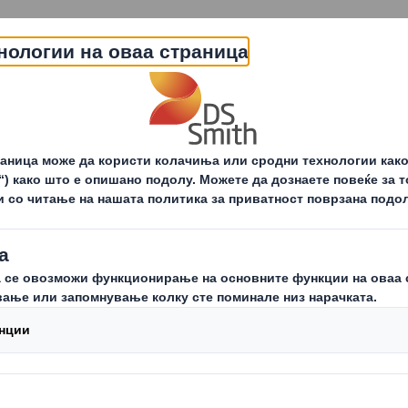
За нас
Понуда
Одржливост
За ак
Испорачуваме сега & Предводиме иднина
Приро