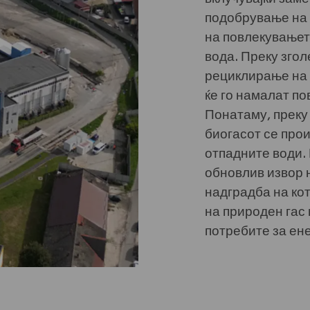
подобрување на 
на повлекувањет
вода. Преку зго
рециклирање на 
ќе го намалат п
Понатаму, преку 
биогасот се про
отпадните води. 
обновлив извор н
надградба на кот
на природен гас 
потребите за ене