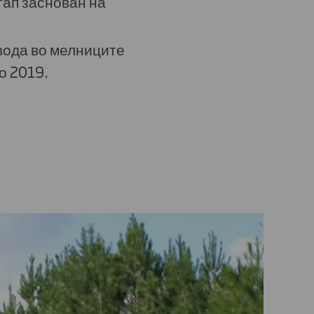
тап заснован на
вода во мелниците
о 2019.