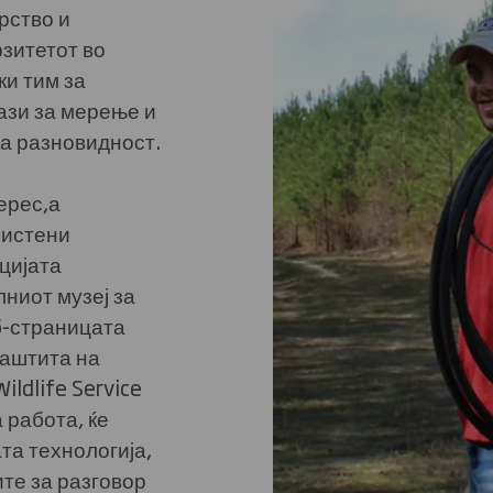
рство и
зитетот во
и тим за
ази за мерење и
а разновидност.
ерес,а
ристени
цијата
лниот музеј за
б-страницата
заштита на
ildlife Service
 работа, ќе
та технологија,
те за разговор