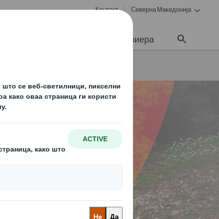
Контакт
Северна Македонија
ционерите
Медиуми
Кариера
да