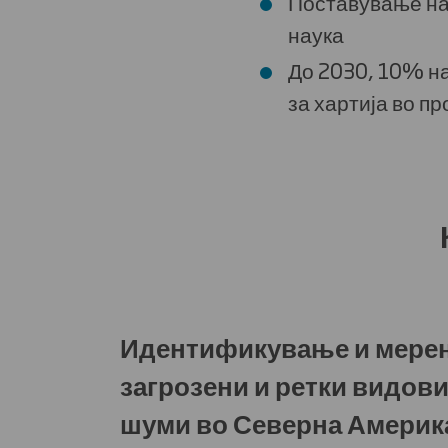
Поставување на 
наука
До 2030, 10% н
за хартија во п
Како ќе 
Идентификување и мере
загрозени и ретки видов
шуми во Северна Америк