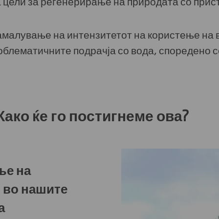
цели за регенерирање на природата со прис
амалување на интензитетот на користење на 
роблематичните подрачја со вода, споредено с
го постигнеме ова?
ње на
и во нашите
а