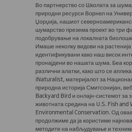
Во партнерство со Школата за шума
природни ресурси Ворнел на Универ
Џорџија, нашиот северноамериканск
шумарство презема проект во три ф
подобрување на локалната биолошк
Имаше неколку видови на растенија
идентификувани како наш висок инт
пронајдени во нашата шума. Беа ко
различни алатки, како што се аплика
iNaturalist, материјалот за Национа
природна историја Смитсонијан, ве
Backyard Bird и онлајн-системот за 
животната средина на U.S. Fish and W
Environmental Conservation. Од оваа
продолжиме да ја користиме најнова
методите на набљудување и техники