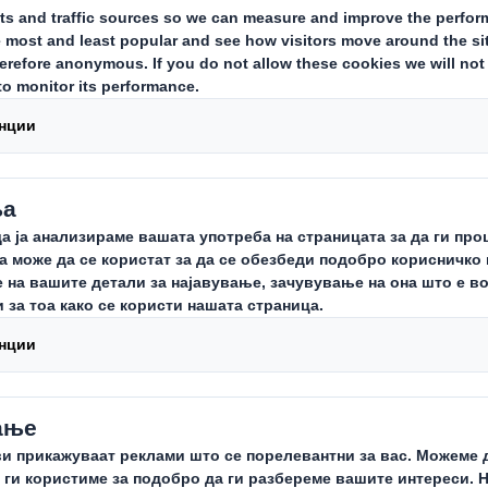
е и регенерираме природата.
рзо се намалува. Никогаш не било поважно да