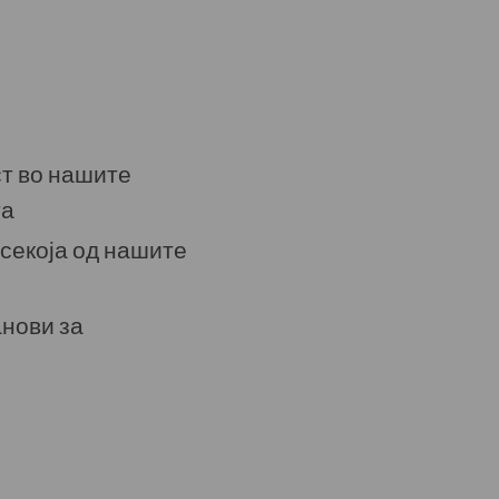
т во нашите
та
секоја од нашите
анови за