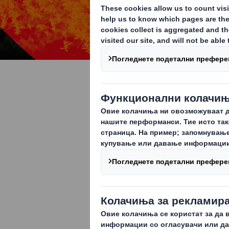
Природа
Ја заштитувам
Биодиверзитетот б