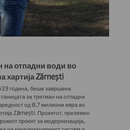
н на отпадни води во
а хартија Zărnești
2/23 година, беше завршена
станицата за третман на отпадни
вредност од 8,7 милиони евра во
тија Zărnești. Проектот, преземен
рокиот проект за модернизација,
ена на канализациониот систем и