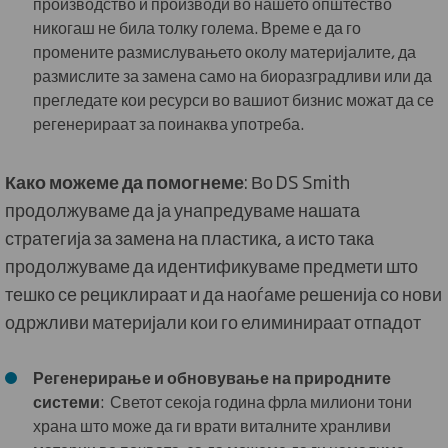
производство и производи во нашето општество
никогаш не била толку голема. Време е да го
промените размислувањето околу материјалите, да
размислите за замена само на биоразградливи или да
прегледате кои ресурси во вашиот бизнис можат да се
регенерираат за поинаква употреба.
Како можеме да помогнеме
: Во DS Smith
продолжуваме да ја унапредуваме нашата
стратегија за замена на пластика, а исто така
продолжуваме да идентификуваме предмети што
тешко се рециклираат и да наоѓаме решенија со нови
одржливи материјали кои го елиминираат отпадот
Регенерирање и обновување на природните
системи
: Светот секоја година фрла милиони тони
храна што може да ги врати виталните хранливи