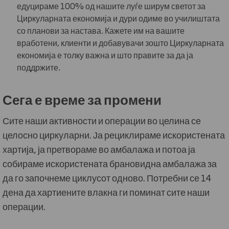
едуцираме 100% од нашите луѓе ширум светот за
Циркуларната економија и дури одиме во училиштата
со планови за настава. Кажете им на вашите
вработени, клиенти и добавувачи зошто Циркуларната
економија е толку важна и што правите за да ја
поддржите.
Сега е време за промени
Сите наши активности и операции во целина се
целосно циркуларни. Ја рециклираме искористената
хартија, ја претвораме во амбалажа и потоа ја
собираме искористената брановидна амбалажа за
да го започнеме циклусот одново. Потребни се 14
дена да хартиените влакна ги поминат сите наши
операции.