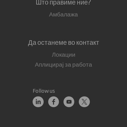
Што правиме ние?
Амбалажа
Да останеме во контакт
Локации
Аплицирај за работа
Follow us