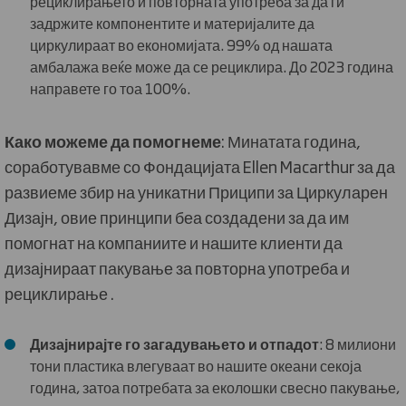
рециклирањето и повторната употреба за да ги
задржите компонентите и материјалите да
циркулираат во економијата. 99% од нашата
амбалажа веќе може да се рециклира. До 2023 година
направете го тоа 100%.
Како можеме да помогнеме
: Минатата година,
соработувавме со Фондацијата Ellen Macarthur за да
развиеме збир на уникатни Приципи за Циркуларен
Дизајн, овие принципи беа создадени за да им
помогнат на компаниите и нашите клиенти да
дизајнираат пакување за повторна употреба и
рециклирање .
Дизајнирајте го загадувањето и отпадот
: 8 милиони
тони пластика влегуваат во нашите океани секоја
година, затоа потребата за еколошки свесно пакување,