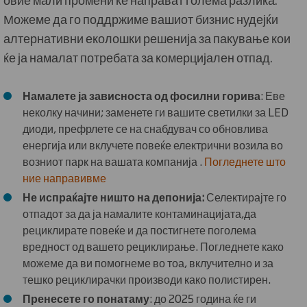
Можеме да го поддржиме вашиот бизнис нудејќи
алтернативни еколошки решенија за пакување кои
ќе ја намалат потребата за комерцијален отпад.
Намалете ја зависноста од фосилни горива
: Еве
неколку начини; заменете ги вашите светилки за LED
диоди, префрлете се на снабдувач со обновлива
енергија или вклучете повеќе електрични возила во
возниот парк на вашата компанија .
Погледнете што
ние направивме
Не испраќајте ништо на депонија:
Селектирајте го
отпадот за да ја намалите контаминацијата,да
рециклирате повеќе и да постигнете поголема
вредност од вашето рециклирање.
Погледнете како
можеме да ви помогнеме во тоа, вклучително и за
тешко рециклирачки производи како полистирен.
Пренесете го понатаму
: до 2025 година ќе ги