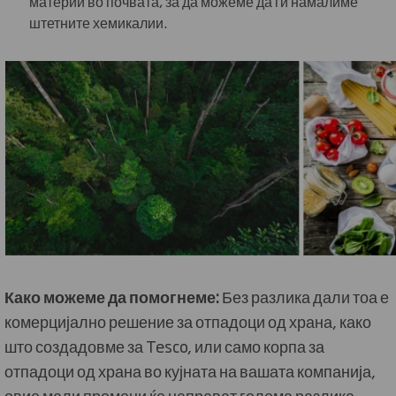
материи во почвата, за да можеме да ги намалиме
штетните хемикалии.
Како можеме да помогнеме:
Без разлика дали тоа е
комерцијално решение за отпадоци од храна, како
што создадовме за Tesco, или само корпа за
отпадоци од храна во кујната на вашата компанија,
овие мали промени ќе направат голема разлика.