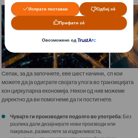
Сепак, за да започнете, еве шест начини, сп кои
можете да ја одиграте својата улога во транзицијата
кон циркуларна економија. Некои од нив можеме
директно да ви помогнеме да ги постигнете.
Чувајте ги производите подолго во употреба
: Без
разлика дали дизајнирате нови производи или
пакување, размислете за издржливоста,