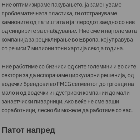
Ние оптимизираме пакувањето, ја заменуваме
проблематичната пластика, ги отстрануваме
камионите од патиштата и јаглеродот заедно со нив
од синџирите за снабдување. Ние сме и најголемата
компанија за рециклирање во Европа, кој управува
со речиси 7 милиони тони хартија секоја година.
Ние работиме со бизниси од сите големини и во сите
сектори за да испорачаме циркуларни решенија, од
водечки брендови во FMCG сегментот до трговци на
мало и од водечки индустриски компании до мали
занаетчиски пиварници. Ако веќе не сме ваши
соработници, лесно би можеле да работиме со вас.
Патот напред