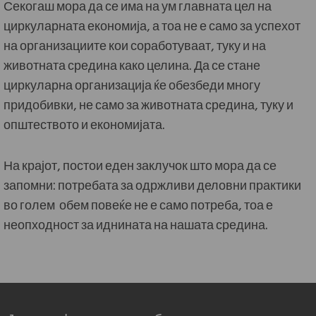
Секогаш мора да се има на ум главната цел на
циркуларната економија, а тоа не е само за успехот
на организациите кои соработуваат, туку и на
животната средина како целина. Да се стане
циркуларна организација ќе обезбеди многу
придобивки, не само за животната средина, туку и
општеството и економијата.
На крајот, постои еден заклучок што мора да се
запомни: потребата за одржливи деловни практики
во голем обем повеќе не е само потреба, тоа е
неопходност за иднината на нашата средина.