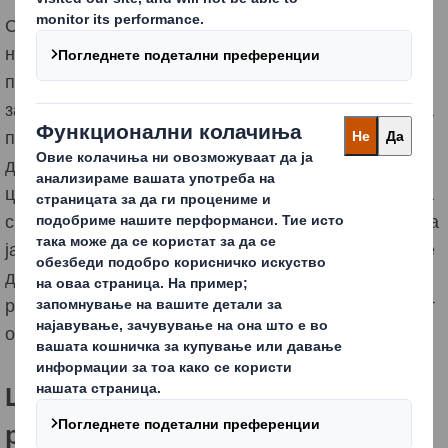
Светот се менува. Луѓето стануваат посвесни за
нивното влијание врз животната средина, што
последователно има големо влијание врз одлуките
за купување на потрошувачите. Организациите сега
повеќе од кога било мора да ги приспособат своите
деловни модели, со цел да ги интегрираат
циркуларните принципи низ целиот нивен синџир на
снабдување. Со овие принципи, бизнисите можат да
ја извлечат максималната вредност од производите
додека се во употреба, а потоа да ги обноват и
регенерираат производите и материјалите на крајот
од секој животен век на истите.
Што можете да направите во
рамките на вашиот бизнис