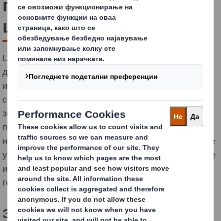
префрлите на
циркуларна економија?
Циркуларната економија е нов начин на
дизајнирање, правење и создавање вредност што
им користи на бизнисот, општеството и животната
средина. Сегашниот начин на земање ресурси од
земја за производство на производи, само за
повторно да се фрлат повеќе не е опција. Но, ако
направиме транзиција кон циркуларна економија, сè
уште е можно да се забави глобалното затоплување
и да се создаде поодржлив свет за сега и за идните
генерации.
Зошто е тоа важно