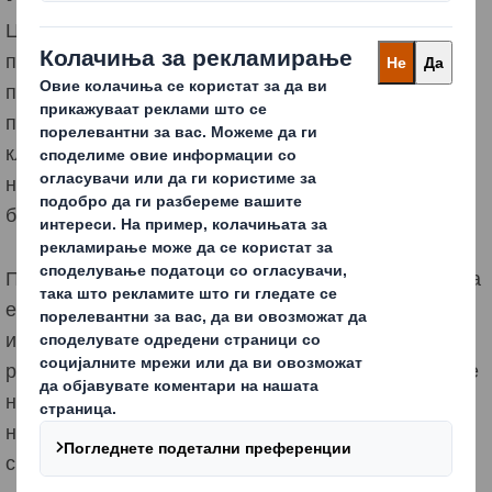
Циркуларната економија не носи само еколошки
придобивки, таа има и долготрајни финансиски
предности. Од намалување на трошоците за
производство до освојување и задржување на нови
клиенти. Но, светот нема да стане одржлив преку
ноќ. Треба да се менуваме чекор по чекор, бизнис по
бизнис, генерација по генерација.
Постои широк спектар на иницијативи за циркуларна
економија кои организациите можат да ги
интегрираат. Откривме дека иако одржливото
размислување и соработка се клучни за забрзување
на транзицијата, сепак секоја организација треба да
најде што најдобро функционира за нивните
специфични околности.