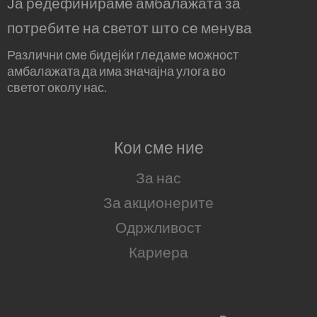
Ја редефинираме амбалажата за
потребите на светот што се менува
Различни сме бидејќи гледаме можност
амбалажата да има значајна улога во
светот околу нас.
Кои сме ние
За нас
За акционерите
Одржливост
Кариера