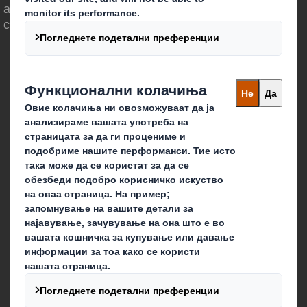
амбалажата да има значајна улога во
светот околу нас.
Кои сме ние
За нас
За акционерите
Одржливост
Кариера
Што правиме ние?
Амбалажа