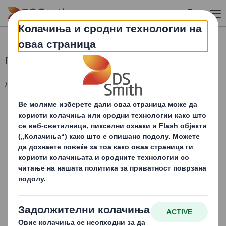
Skip to main content
Годишно собрание на акционери 2018
ДОКУМЕНТИ :
Јавен повик за Годишно Собрание 2018.pdf
Предлог одлуки Годишно Собрание 2018.pdf
Донесени одлуки на Собрание 2018 (1).pdf
Записник од Годишно Собрание 2016.pdf
Годишен извештај за работењето 2017.pdf
Завршна сметка 2017.PDF
Финансиски извештај 2017.pdf
Ревизорски извештај Deloitte 2017.pdf