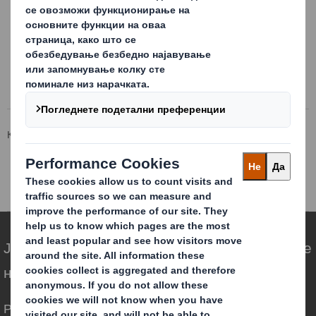
Извештај од Надзорен Одбор 2017.pdf
Резултати од гласање Годишно Собрание 2018(1).pdf
Прашања и одговори од Годишно Собрание 2018a.pdf
Корпоративна страна
За акционерите
Годишно собрание на акционери
Годишно собрание на акционери 2018
Ја редефинираме амбалажата за потребите
на светот што се менува
Различни сме бидејќи гледаме можност