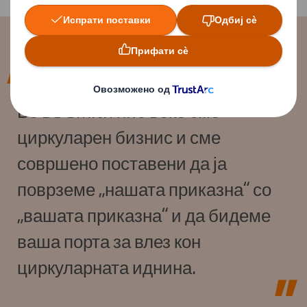
Во DS Smith ние веќе сме
циркуларен бизнис и сме
совршено поставени да ја
поврземе „нашата приказна“ со
„вашата приказна“ и да бидеме
ваша порта за влез кон
циркуларната иднина.