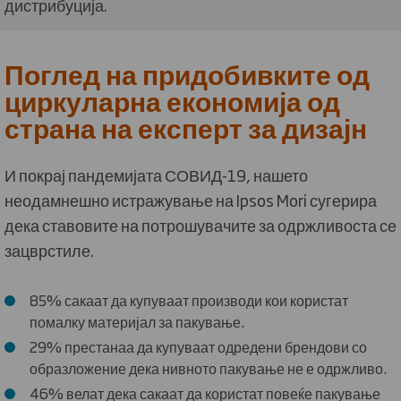
дистрибуција.
Поглед на придобивките од
циркуларна економија од
страна на експерт за дизајн
И покрај пандемијата СОВИД-19, нашето
неодамнешно истражување на Ipsos Mori сугерира
дека ставовите на потрошувачите за одржливоста се
зацврстиле.
85% сакаат да купуваат производи кои користат
помалку материјал за пакување.
29% престанаа да купуваат одредени брендови со
образложение дека нивното пакување не е одржливо.
46% велат дека сакаат да користат повеќе пакување