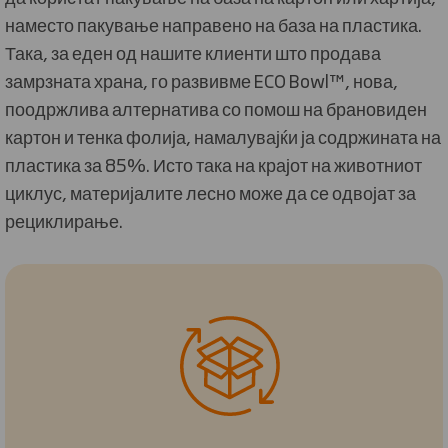
наместо пакување направено на база на пластика.
Така, за еден од нашите клиенти што продава
замрзната храна, го развивме ECO Bowl™, нова,
поодржлива алтернатива со помош на брановиден
картон и тенка фолија, намалувајќи ја содржината на
пластика за 85%. Исто така на крајот на животниот
циклус, материјалите лесно може да се одвојат за
рециклирање.