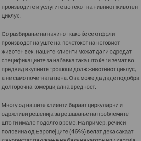
производите и услугите во текот на нивниот животен
циклус.
Со разбирање на начинот како ќе се отфрли
производот на уште на почетокот на неговиот
животен век, нашите клиенти можат да ги одредат
спецификациите за набавка така што ќе ги земат во
предвид вкупните трошоци долж животниот циклус,
а не само почетната цена. Ова може да даде подобра
долгорочна комерцијална вредност.
Многу од нашите клиенти бараат циркуларни и
одржливи решенија за решавање на проблемите
што ги имале подолго време. На пример, речиси
половина од Европејците (46%) велат дека сакаат
да користат пакување на база на картон или хартија,