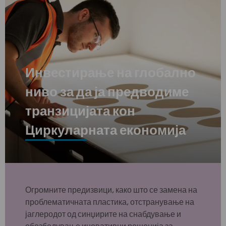
Инвестирање на глобално
ниво за да ја предводиме
транзицијата кон
Циркуларната економија
Огромните предизвици, како што се замена на
проблематичната пластика, отстранување на
јаглеродот од синџирите на снабдување и
обезбедување иновативни решенија за