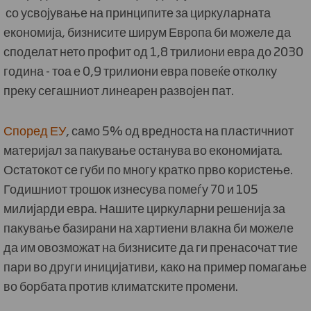
со усвојување на принципите за циркуларната
економија, бизнисите ширум Европа би можеле да
споделат нето профит од 1,8 трилиони евра до 2030
година - тоа е 0,9 трилиони евра повеќе отколку
преку сегашниот линеарен развојен пат.
Според ЕУ
, само 5% од вредноста на пластичниот
материјал за пакување останува во економијата.
Остатокот се губи по многу кратко прво користење.
Годишниот трошок изнесува помеѓу 70 и 105
милијарди евра. Нашите циркуларни решенија за
пакување базирани на хартиени влакна би можеле
да им овозможат на бизнисите да ги пренасочат тие
пари во други иницијативи, како на пример помагање
во борбата против климатските промени.