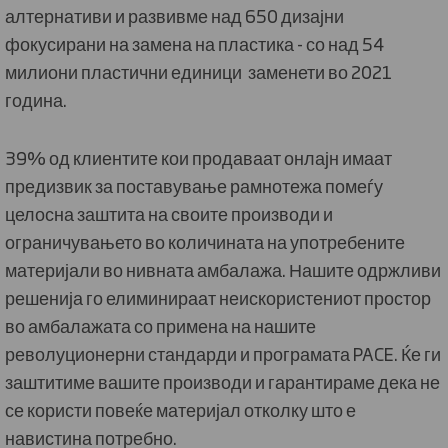
алтернативи и развивме над 650 дизајни
фокусирани на замена на пластика - со над 54
милиони пластични единици заменети во 2021
година.
39% од клиентите кои продаваат онлајн имаат
предизвик за поставување рамнотежа помеѓу
целосна заштита на своите производи и
ограничувањето во количината на употребените
материјали во нивната амбалажа. Нашите одржливи
решенија го елиминираат неискористениот простор
во амбалажата со примена на нашите
револуционерни стандарди и програмата PACE. Ќе ги
заштитиме вашите производи и гарантираме дека не
се користи повеќе материјал отколку што е
навистина потребно.