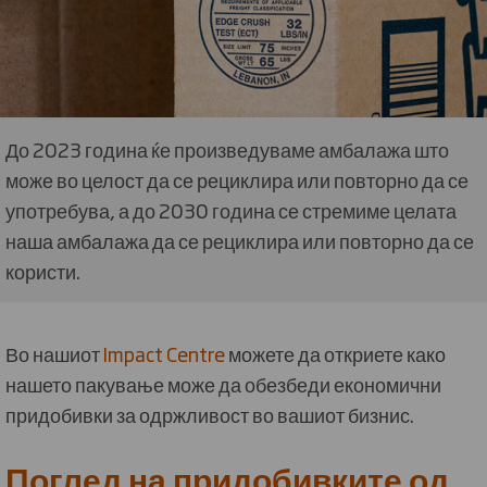
До 2023 година ќе произведуваме амбалажа што
може во целост да се рециклира или повторно да се
употребува, а до 2030 година се стремиме целата
наша амбалажа да се рециклира или повторно да се
користи.
Во нашиот
Impact Centre
можете да откриете како
нашето пакување може да обезбеди економични
придобивки за одржливост во вашиот бизнис.
Поглед на придобивките од