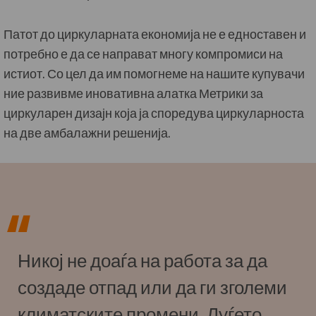
Патот до циркуларната економија не е едноставен и
потребно е да се направат многу компромиси на
истиот. Со цел да им помогнеме на нашите купувачи
ние развивме иновативна алатка Метрики за
циркуларен дизајн која ја споредува циркуларноста
на две амбалажни решенија.
Никој не доаѓа на работа за да
создаде отпад или да ги зголеми
климатските промени. Луѓето