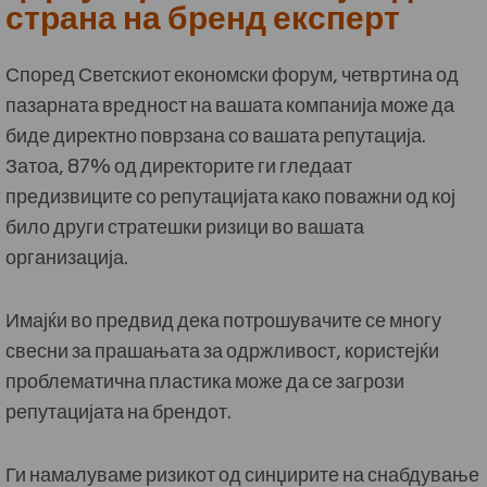
страна на бренд експерт
Според Светскиот економски форум, четвртина од
пазарната вредност на вашата компанија може да
биде директно поврзана со вашата репутација.
Затоа, 87% од директорите ги гледаат
предизвиците со репутацијата како поважни од кој
било други стратешки ризици во вашата
организација.
Имајќи во предвид дека потрошувачите се многу
свесни за прашањата за одржливост, користејќи
проблематична пластика може да се загрози
репутацијата на брендот.
Ги намалуваме ризикот од синџирите на снабдување