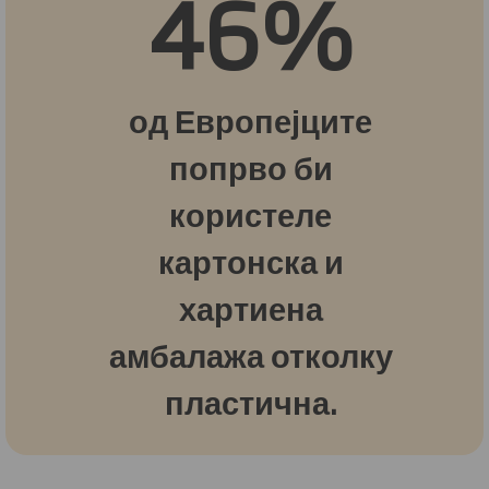
46%
од Европејците
попрво би
користеле
картонска и
хартиена
амбалажа отколку
пластична.