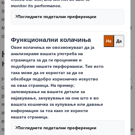
конкурентноста, стимулирање на иновациите,
зголемување на продажбата и привлекување на
најдобрите работници на новоотворените работни
места. Не заборавајќи го притисокот што ќе отстрани
од нашата планета.
Ние сме експерти во областа
на одржливи решенија
Нашите клиенти за пакување на глобално ниво веќе
се ангажираат заедно со нас за циркуларноста - иако
разговорите не мора секогаш да започнуваат во таа
насока..Иако нема сите бизниси да имаат мерливи
индикатори базирани на самата циркуларна
економија, тие имаат стратешки, финансиски,
продажни и оперативни цели, цели кои циркуларните