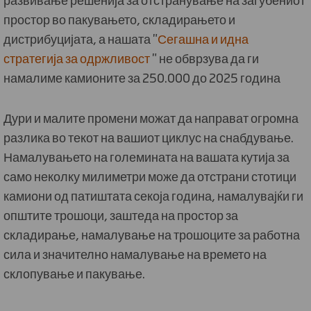
простор во пакувањето, складирањето и
дистрибуцијата, а нашата "
Сегашна и идна
стратегија за одржливост
" не обврзува да ги
намалиме камионите за 250.000 до 2025 година
Дури и малите промени можат да направат огромна
разлика во текот на вашиот циклус на снабдување.
Намалувањето на големината на вашата кутија за
само неколку милиметри може да отстрани стотици
камиони од патиштата секоја година, намалувајќи ги
општите трошоци, заштеда на простор за
складирање, намалување на трошоците за работна
сила и значително намалување на времето на
склопување и пакување.