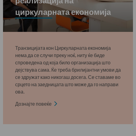
циркуларната економија
Транзицијата кон Циркуларната економија
нема да се случи преку ноќ, ниту ќе биде
спроведена од која било организација што
дејствува сама. Ќе треба брилијантни умови да
се здружат како никогаш досега. Се ставаме во
срцето на заедницата што може да го направи
ова.
Дознајте повеќе