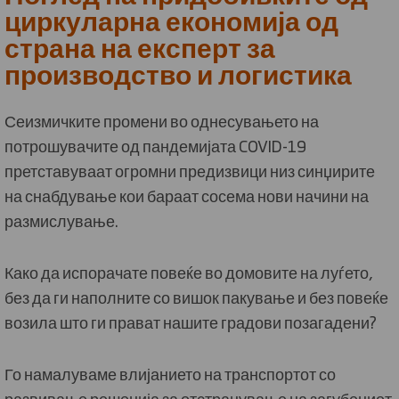
циркуларна економија од
страна на експерт за
производство и логистика
Сеизмичките промени во однесувањето на
потрошувачите од пандемијата COVID-19
претставуваат огромни предизвици низ синџирите
на снабдување кои бараат сосема нови начини на
размислување.
Како да испорачате повеќе во домовите на луѓето,
без да ги наполните со вишок пакување и без повеќе
возила што ги прават нашите градови позагадени?
Го намалуваме влијанието на транспортот со
развивање решенија за отстранување на загубениот