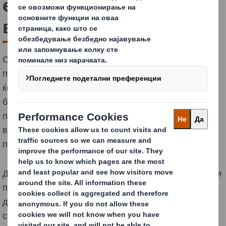
економија е најдобра за
вашиот бизнис?
Сите индикатори насочуваат на тоа дека
потрошувачите ќе купуваат повеќе, инвеститорите
ќе инвестираат повеќе и најдобрите работници ќе
бидат привлечени од организации кои ќе се
префрлат на циркуларната економија. Каде и да е
вашиот бизнис на тоа патување, ние можеме да ви
помогнеме.
Движењето кон циркуларна економија ќе има големи
придобивки за бизнисот во сите аспекти на негово
делување. Подобрување на безбедноста на
снабдувањето со суровини, зголемување на