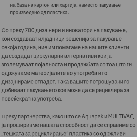
на база на картон или хартија, наместо пакување
произведено од пластика.
Со преку 700 дизајнери и иноватори на пакување,
кои создаваат илјадници решенија за пакување
секоја година, ние им помагаме на нашите клиенти
да создадат циркуларни алтернативи кои ја
зголемуваат лојалноста и продажбата со тоа што ги
одржуваме материјалите во употреба и го
дизајнираме отпадот. Така вашите потрошувачи го
добиваат пакувањето кое може да се рециклира за
повеќекратна употреба.
Преку партнерства, како што се Aquapak и MULTIVAC,
ја проширивме нашата способност да се справиме со
„тешката за рециклирање“ пластика со одржливи