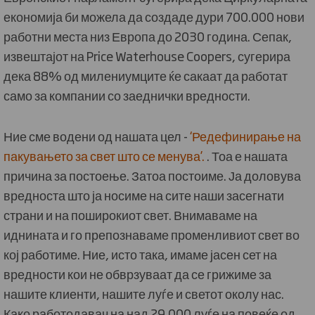
економија би можела да создаде дури 700.000 нови
работни места низ Европа до 2030 година. Сепак,
извештајот на Price Waterhouse Coopers, сугерира
дека 88% од милениумците ќе сакаат да работат
само за компании со заеднички вредности.
Ние сме водени од нашата цел -
‘Редефинирање на
пакувањето за свет што се менува’.
.
Тоа е нашата
причина за постоење.
Затоа постоиме.
Ја доловува
вредноста што ја носиме на сите наши засегнати
страни и на поширокиот свет.
Внимаваме на
иднината и го препознаваме променливиот свет во
кој работиме.
Ние, исто така, имаме јасен сет на
вредности кои не обврзуваат да се грижиме за
нашите клиенти, нашите луѓе и светот околу нас.
Како работодавач на над 29.000 луѓе на повеќе од