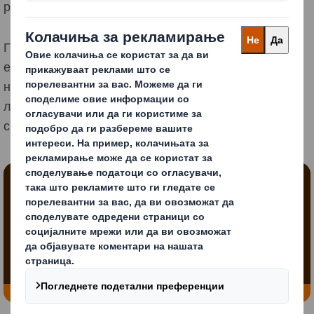
решенија можат да им помогнат да ги исполнат.
Ги разгледавме придобивките од циркуларната
економија од сите аспекти. Со споделување на
нашата експертиза, можеме да им помогнеме на
луѓето од вашата компанија да исполнат широк
спектар на предизвици и цели.
Блокирана содржина
За да го видите ова видео, мора да се пријавите
за „функционалните“ колачиња
Променете ги моите поставки