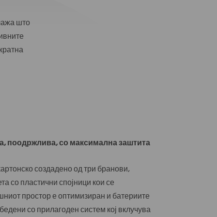
лажа што
ивните
кратна
, поодржлива, со максимална заштита
артонско создадено од три бранови,
та со пластични спојници кои се
шниот простор е оптимизиран и батериите
бедени со прилагоден систем кој вклучува