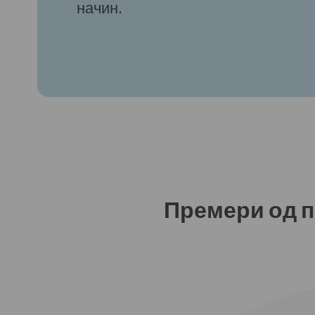
начин.
Премери од п