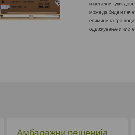
и метални куки, дрв
може да биде и печа
елиминира трошоците
оддржување и чисте
Амбалажни решенија