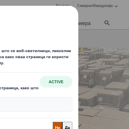
Контакт
Северна Македонија
ционерите
Медиуми
Кариера