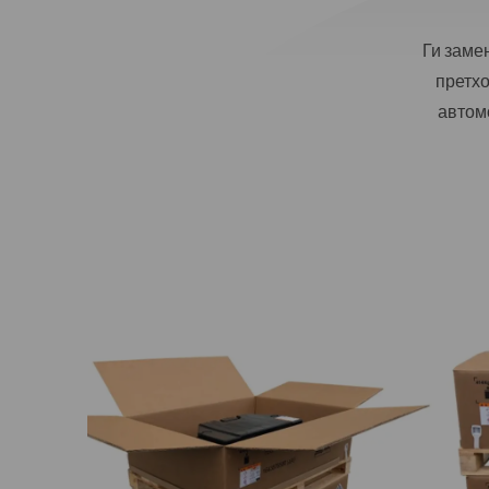
Ги заме
претх
автом