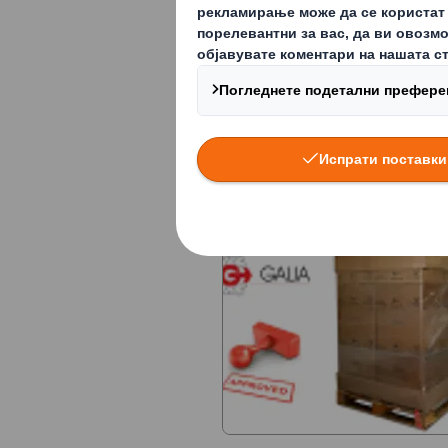
Овие наши оддржливи реш
тежина и слична опрема.
барања.
Експе