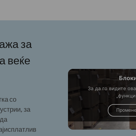
ажа за
а веќе
Блок
За да го видите ова
„функци
тка со
устрии, за
Промене
 да
најисплатлив