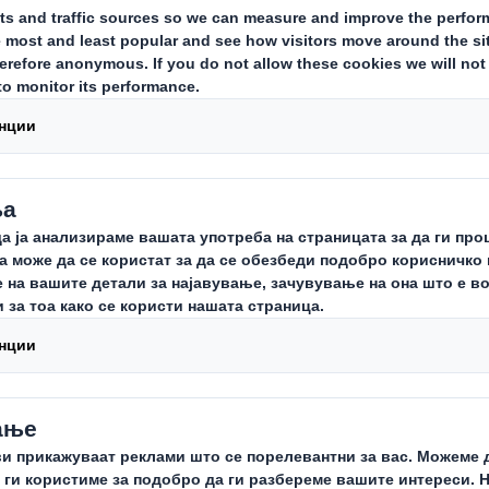
за тежок товар
алажа за складирање и транспорт 
ема.