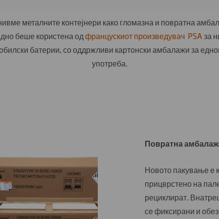
нивме металните контејнери како гломазна и повратна амба
одно беше користена од
францускиот произведувач
PSA
за н
обилски батерии, со оддржливи картонски амбалажи за едно
употреба.
Повратна амбалажа
Новото пакување е к
прицврстено на пале
рециклират. Внатре
се фиксирани и обез