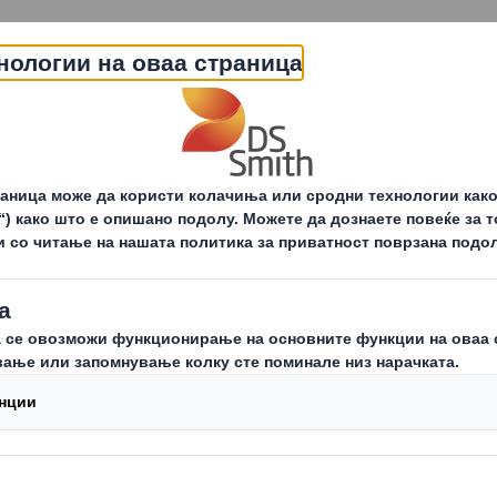
За нас
Понуда
Одржливост
За ак
дустриска амбалажа
Амбалажа за тежок товар