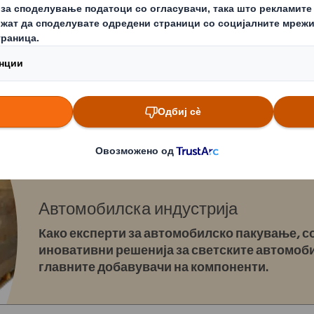
енија се одлични за заштита, манипулација и транспорт за
 Сите решенија се едноставни за употреба и може да се при
ртиза за автомобилска инду
Автомобилска индустрија
Како експерти за автомобилско пакување, 
иновативни решенија за светските автомоб
главните добавувачи на компоненти.