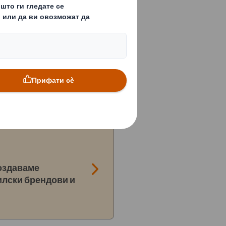
 производи со голема
способат согласно вашите
стрија
создаваме
илски брендови и