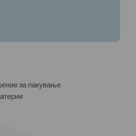
шение за пакување
батерии