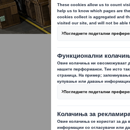
Амбалажа 
Картонска амб
товар или опр