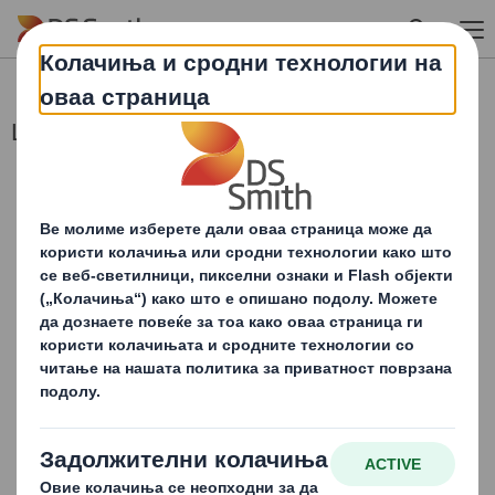
Skip to main content
Ценовно чуствителни информации
Образложение за период
1-6 2016.doc
Образложение за период
1-12 2016 .doc
Одлука за именување на член на Надзорен одбор.pdf
Образложение H1 20200001.pdf
Образложение за период
1 - 9 2020 pdf
Образложение за период
1-12 2019 корегиран.doc.pdf
Образложение за период 1-12 2019.pdf
Предлог од акционери pdf
Известување за одложена седница на Собрание на
акционери - 26.06.2018.pdf