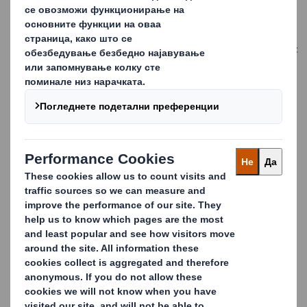
Известување за прекината седница на Собрание на
акционери - 20.08.2019.pdf
Известување за промена името од ДУРОПАК АД Скопје во ДС
СМИТХ АД Скопје - 27.11.2015.pdf
Измена во органи на управување на ДС СМИТХ АД Скопје -
25.10.2021.pdf
Измени во органи на управување на ДС СМИТХ АД Скопје -
03.09.2021.pdf
Измена во органи на управување на ДС СМИТХ АД Скопје -
25.10.2021.pdf
Календар на настани за 2021 година pdf
Календар на настани за 2022 на ДС СМИТХ АД Скопје.pdf
Лице за контакт со инвеститори - Олгица Блажева.pdf
Образложение за остварените резултати на ДС СМИТХ АД
Скопје за период Јануари-Декември 2018 година pdf
Образложение за резултат ДС СМИТХ Јануари - Септември