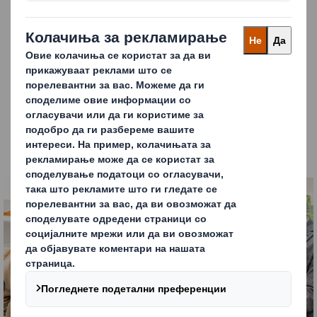
на потрошувачите
и очекувањата на
малопродажбата.
Управувајте со комплексни теми и ризици
заедно со експерти за одржливост, законодавство
и синџири на снавдување.
Разберете и откријте
како пакувањето и POS
може да Ви помогне да се адаптирате и да ја
обликувате стратегијата на вашата компанија, да
ги исполните целите и да доставите резултати.
Carousel. Use previous and next buttons to move betw
Кликни за проширување на сликата