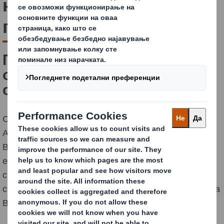
нашите експерти на
патување
Пакувањето е многу повеќе
од само кутија. Тоа влијае на
сè.
Само помислете за репутацијата на Вашиот бренд.
Актуелни видеа за распакувување на производи.
Вашиот еколошки отпечаток. Но исто толку
ефективност на трошоците, ефикасноста на
складиштето или продажбата во маркетите. И,
секако, оригиналната цел на пакувањето: заштита на
Вашите производи.