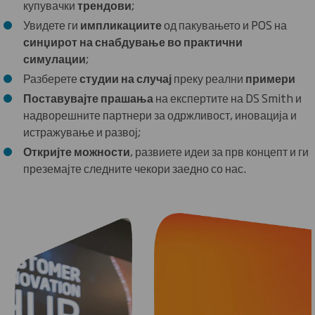
купувачки
трендови
;
Увидете ги
импликациите
од пакувањето и POS на
синџирот на снабдување во практични
симулации
;
Разберете
студии на случај
преку реални
примери
Поставувајте прашања
на експертите на DS Smith и
надворешните партнери за одржливост, иновација и
истражување и развој;
Откријте можности
, развиете идеи за прв концепт и ги
преземајте следните чекори заедно со нас.