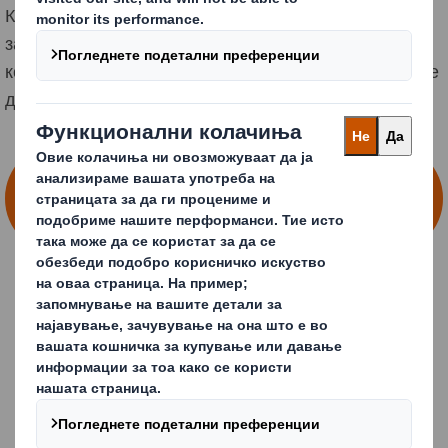
Кога е направено правилно, може да генерира
заштеди, да Ви даде можност да останете пред
конкуренцијата и да станете поодржливи. Но од каде
да почнете?
ВИДЕТЕ КАКО ЗАЕДНО ГИ
РЕШАВАМЕ ПРЕДИЗВИЦИТЕ ЗА
ПАКУВАЊЕ
Замислете да можете...
Истражување на променливото однесување