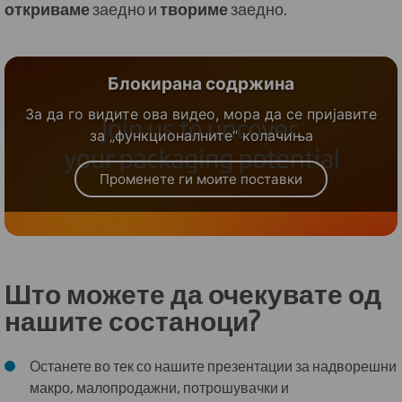
откриваме
заедно и
твориме
заедно.
Блокирана содржина
За да го видите ова видео, мора да се пријавите
за „функционалните“ колачиња
Променете ги моите поставки
Што можете да очекувате од
нашите состаноци?
Останете во тек со нашите презентации за надворешни
макро, малопродажни, потрошувачки и