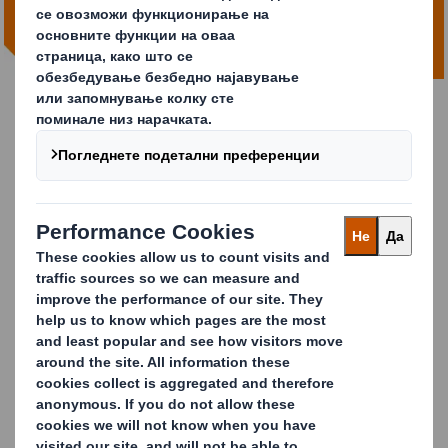
пакување Tape Back
DS Smith Tape Back
Ние разбираме дека повратот на производите од страна
на клиентите и одржливите решенија за пакување се
клучни за зголемување на лојалноста на клиентите.
DS Smith Tape Back е уникатно, водечко решение за
пакување на пазарот
кое користи паметен дизајн за да
создаде беспрекорно и одржливо враќање.
Користејќи само една леплива лента, DS Smith Tape
Back целосно ја елиминира потребата од пластична
лента за отварање за еднократна употреба,