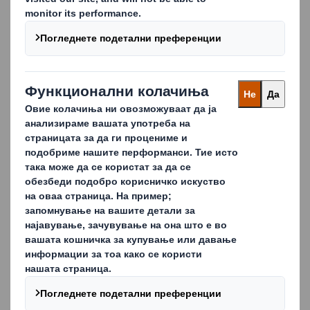
осигурувајќи дека производителите нудат беспрекорно
и одржливо враќање од страна на крајниот клиент.
Ова решение за пакување не бара дополнителни
материјали за враќање на производите, а со тоа ја
намалува изложеноста на клиентите на пластика од
ЕУ.
Исто така, нашиот уникатен дизајн гарантира дека
функционалноста на повратното пакување не е
загрозена.
Carousel. Use previous and next buttons to move betwe