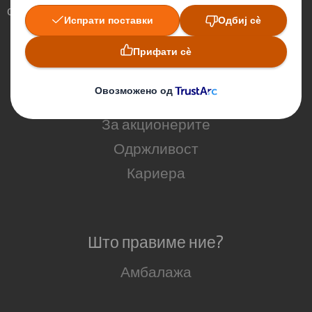
светот околу нас.
Кои сме ние
За нас
За акционерите
Одржливост
Кариера
Што правиме ние?
Амбалажа