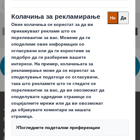
Кликни за проширување на сликата
КОНТАКТИРАЈТЕ НЕ ЗА ПОВЕЌЕ
ИНФОРМАЦИИ
Ја редефинираме амбалажата за
потребите на светот што се менува
Различни сме бидејќи гледаме можност
амбалажата да има значајна улога во