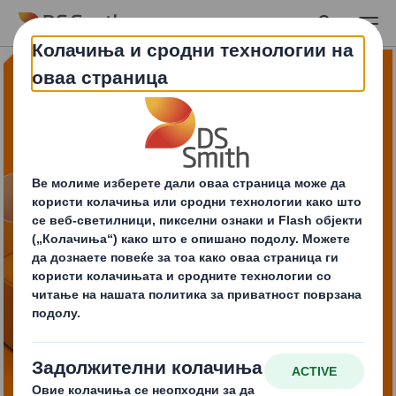
Skip to main content
Беспрекорно и
одржливо враќање на
производот со
решението за