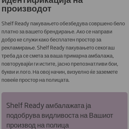
производот
Shelf Ready пакувањето обезбедува совршено бело
платно за вашето брендирање. Ако се направи
добро ке служи како бесплатен простор за
рекламирање. Shelf Ready пакувањето секогаш
треба да се смета за ваша примарна амбалажа,
повторувајќи ги истите, јасно препознатливи бои,
букви и лого. На овој начин, визуелно ќе заземете
повеќе простор на полицата.
Shelf Ready амбалажата ја
подобрува видливоста на Вашиот
производ на полица