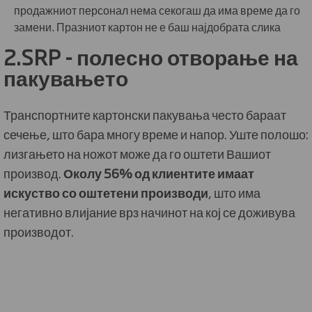
продажниот персонал нема секогаш да има време да го
замени. Празниот картон не е баш најдобрата слика
2.SRP - полесно отворање на
пакувањето
Транспортните картонски пакувања често бараат
сечење, што бара многу време и напор. Уште полошо:
лизгањето на ножот може да го оштети Вашиот
производ.
Околу 56% од клиентите имаат
искуство со оштетени производи
, што има
негативно влијание врз начинот на кој се доживува
производот.