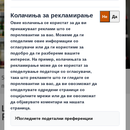
5-10% од Вашите производи не се достапни во
продавница
Што е всушност Ѕ
helf Ready
Packaging?