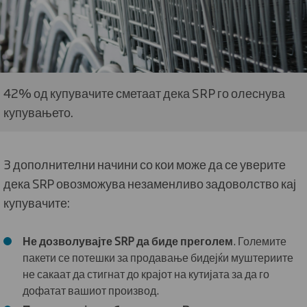
42% од купувачите сметаат дека SRP го олеснува
купувањето.
3 дополнителни начини со кои може да се уверите
дека SRP овозможува незаменливо задоволство кај
купувачите:
Не дозволувајте SRP да биде преголем
. Големите
пакети се потешки за продавање бидејќи муштериите
не сакаат да стигнат до крајот на кутијата за да го
дофатат вашиот производ.