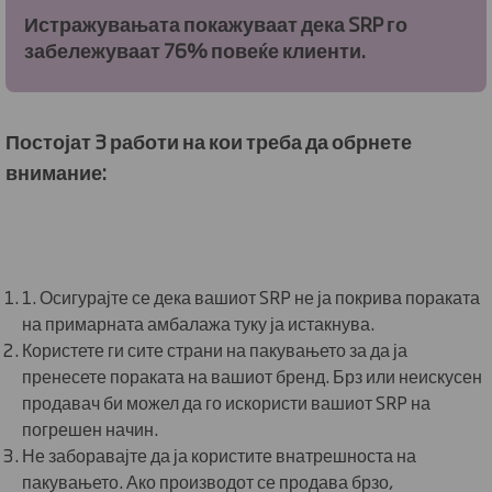
Истражувањата покажуваат дека SRP го
забележуваат 76% повеќе клиенти.
Постојат 3 работи на кои треба да обрнете
внимание:
1. Осигурајте се дека вашиот SRP не ја покрива пораката
на примарната амбалажа туку ја истакнува.
Користете ги сите страни на пакувањето за да ја
пренесете пораката на вашиот бренд. Брз или неискусен
продавач би можел да го искористи вашиот SRP на
погрешен начин.
Не заборавајте да ја користите внатрешноста на
пакувањето. Ако производот се продава брзо,