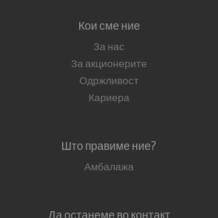
Кои сме ние
За нас
За акционерите
Одржливост
Кариера
Што правиме ние?
Амбалажа
Да останеме во контакт