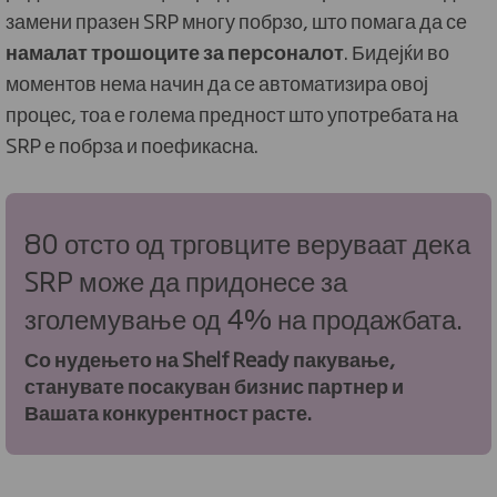
замени празен SRP многу побрзо, што помага да се
намалат трошоците за персоналот
. Бидејќи во
моментов нема начин да се автоматизира овој
процес, тоа е голема предност што употребата на
SRP е побрза и поефикасна.
80 отсто од трговците веруваат дека
SRP може да придонесе за
зголемување од 4% на продажбата.
Со нудењето на Shelf Ready пакување,
станувате посакуван бизнис партнер и
Вашата конкурентност расте.