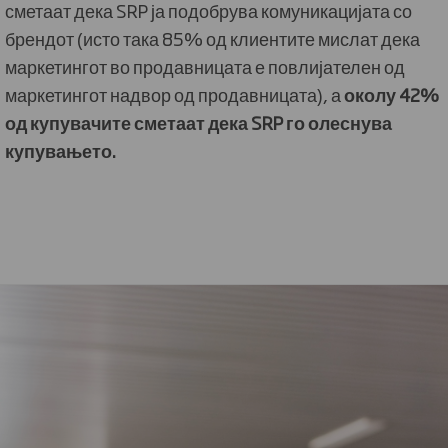
сметаат дека SRP ја подобрува комуникацијата со
брендот (исто така 85% од клиентите мислат дека
маркетингот во продавницата е повлијателен од
маркетингот надвор од продавницата), а
околу 42%
од
купувачите сметаат дека SRP го олеснува
купувањето.