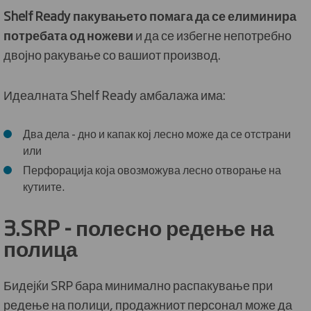
Shelf Ready пакувањето помага да се елиминира
потребата од ножеви
и да се избегне непотребно
двојно ракување со вашиот производ.
Идеалната Shelf Ready амбалажа има:
Два дела - дно и капак кој лесно може да се отстрани
или
Перфорација која овозможува лесно отворање на
кутиите.
3.
SRP
-
полесно редење на
полица
Бидејќи SRP бара минимално распакување при
редење на полици, продажниот персонал може да