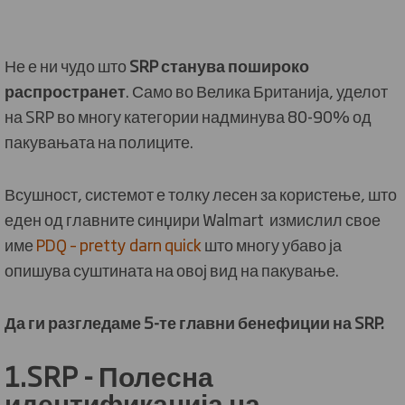
Не е ни чудо што
SRP
станува пошироко
распространет
. Само во Велика Британија, уделот
на SRP во многу категории надминува 80-90% од
пакувањата на полиците.
Всушност, системот е толку лесен за користење, што
еден од главните синџири Walmart измислил свое
име
PDQ – pretty darn quick
што многу убаво ја
опишува суштината на овој вид на пакување.
Да ги разгледаме 5-те главни бенефиции на SRP.
1.SRP - Полесна
идентификација на