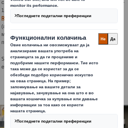
случај ке земат следна достапна алтернатива ( во 5-
10% од случаевите). Воведувањето на
SRP-a (Shelf
Ready Packaging
)
, кој е исто така познат како RRP
(амбалажа спремна за малопродажба) – во голема
мера ке ја зголеми видливоста на производите на
полица.
SRP го подобрува синџирот на снабдување и
ефикасноста при самото купување.