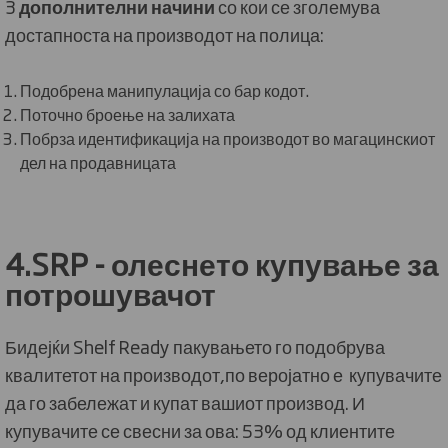
3
дополнителни начини
со кои се зголемува
достапноста на производот на полица:
Подобрена манипулација со бар кодот.
Поточно броење на залихата
Побрза идентификација на производот во магацинскиот
дел на продавницата
4.SRP - олеснето купување за
потрошувачот
Бидејќи Shelf Ready пакувањето го подобрува
квалитетот на производот,по веројатно е купувачите
да го забележат и купат вашиот производ. И
купувачите се свесни за ова: 53% од клиентите