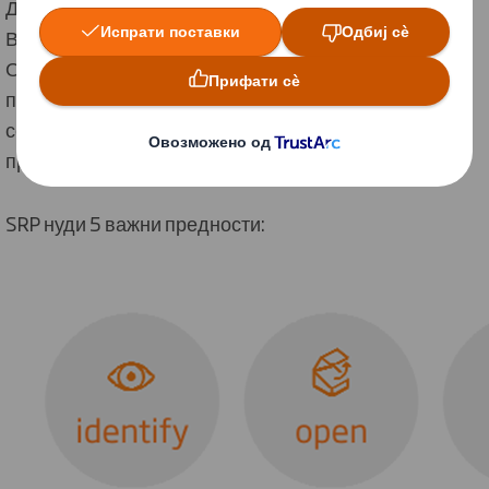
Да поедноставиме, SRP е збирно пакување на
Вашиот производ кое е
спремно за маркетите
.
Овозможува производот да биде доставен во
продавницата, но исто така претворен за неколку
секунди во пакет каде ке бидат изложени
производите на полица.
SRP нуди 5 важни предности: