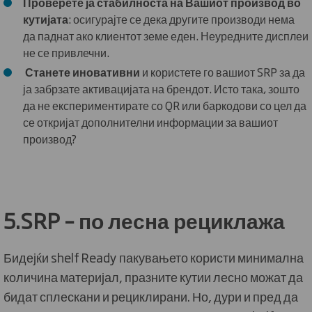
Проверете ја стабилноста на Вашиот производ во
кутијата
: осигурајте се дека другите производи нема
да паднат ако клиентот земе еден. Неуредните дисплеи
не се привлечни.
Станете иновативни
и користете го вашиот SRP за да
ја забрзате активацијата на брендот. Исто така, зошто
да не експериментирате со QR или баркодови со цел да
се откријат дополнителни информации за вашиот
производ?
5.SRP – по лесна рециклажа
Бидејќи shelf Ready пакувањето користи минимална
количина материјал, празните кутии лесно можат да
бидат сплескани и рециклирани. Но, дури и пред да