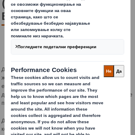
(SRP): 5 придобивки за
Вас и Вашите купувачи
Дали некогаш сте купиле чоколадо за кое сте имале
желба при излез од продавница? Ако е така, не сте
единствени. Околу 70% од одлуката се носи
дирекно во продавница. Начинот на кој производот е
презентиран игра голема улога во тоа.
Доколку купувачот не може да го најде производот
кој обично го купува, дури 37% од купувачите во тој