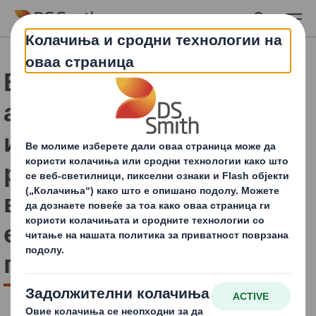
Skip to main content
Ви благодариме што
аплициравте! Вашиот
извештај за иновативни
решенија за пакување
во индустријата за пиво
е подготвен за
преземање