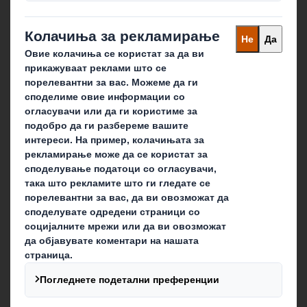
Кои сме ние
За нас
За акционерите
Одржливост
Кариера
Што правиме ние?
Амбалажа