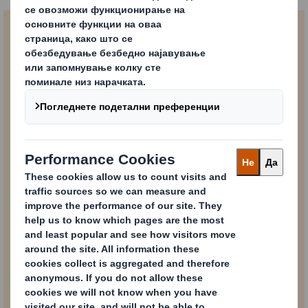
Блокирана содржина
За да ја видите оваа содржина, мора да се пријавите за колачиња
за „перформанси“.
Powered by