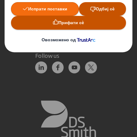
Да останеме во контакт
Локации
Аплицирај за работа
Follow us