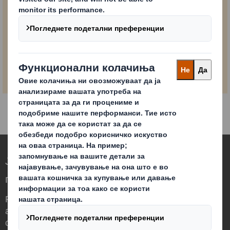
PDF
Преземете го
7,2
извештајот
MB
Ја редефинираме амбалажата за
потребите на светот што се менува
Различни сме бидејќи гледаме можност
амбалажата да има значајна улога во
светот околу нас.