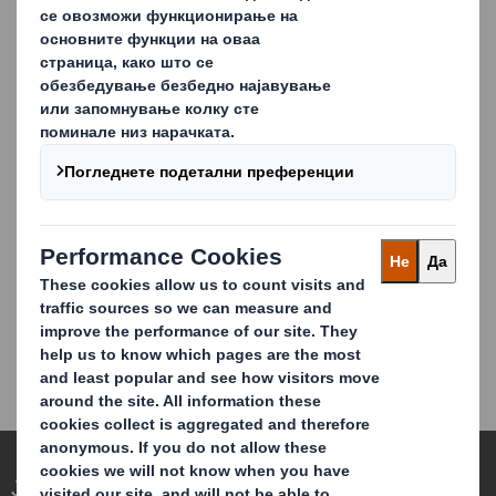
извештај за иновативни
решенија за пакување
Европскиот пазар на пиво и јаболковина е еден од
најголемите во Европа и светот, а во последните
години доживува динамични промени во
однесувањето на потрошувачите.
Од растот на
побарувачката за занаетско пиво, експлозијата на
вкусови и ароми до бројни комбинации на
нискоалкохолни и безалкохолни пива.
Ја редефинираме амбалажата за