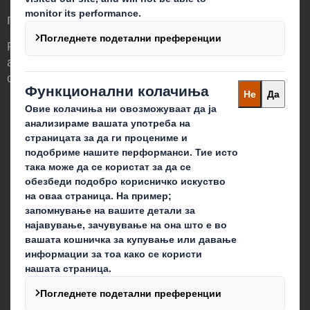
потребите на светот што се менува
Различни сме бидејќи гледаме можност
амбалажата да има значајна улога во
светот околу нас.
Кои сме ние
За нас
За акционерите
Одржливост
Кариера
Што правиме ние?