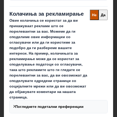
Амбалажа
Да останеме во контакт
Локации
Аплицирај за работа
Follow us