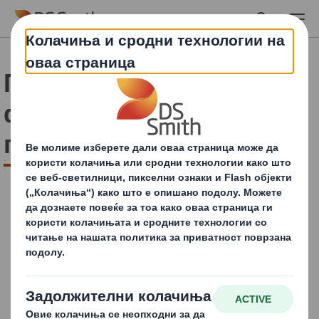
Skip to main content
Пополнете го
формуларот и добијте
го извештајот
Пополнете го
формуларот за да го
преземете нашиот