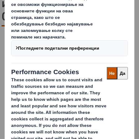
иновативните Home
CaRe решенија
Преземете го Home
CaRe извештајот
Во извештајот ќе прочитате повеќе за 4 опции на
пакување, кои ќе Ви помогнат на Вашиот пат кон
поодржливо пакување, кое е подготвено за