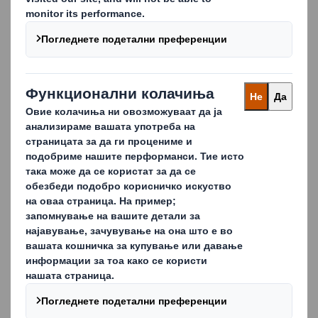
циркуларно движење и ќе донесе поголема вредност
на Вашите брендови.
Пополнете го формуларот и преземете го
извештајот за домашна нега.