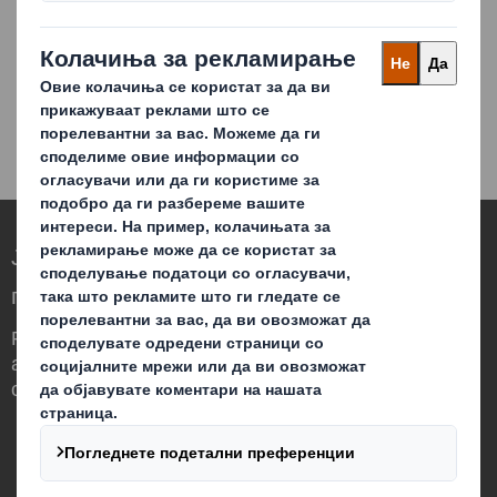
Ја редефинираме амбалажата за
потребите на светот што се менува
Различни сме бидејќи гледаме можност
амбалажата да има значајна улога во
светот околу нас.
Кои сме ние