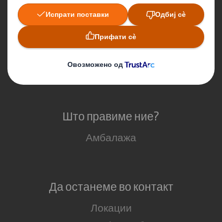
За нас
За акционерите
Одржливост
Кариера
Што правиме ние?
Амбалажа
Да останеме во контакт
Локации