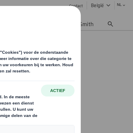
NL
België
Contact
uws & updates
Werken bij DS Smith