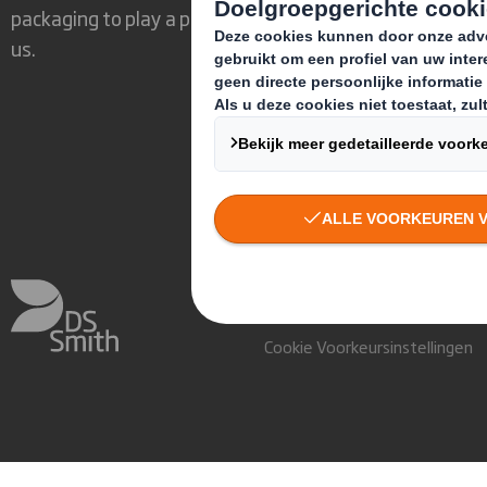
Webshop
packaging to play a powerful role in the world around
Webshopd
us.
Cookie Voorkeursinstellingen