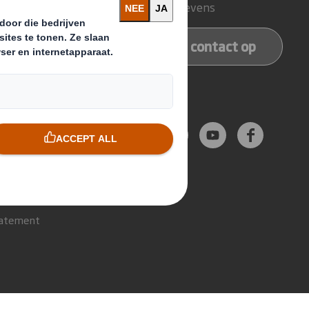
ducts
Contactgegevens
services
Neem contact op
Follow us
tatement