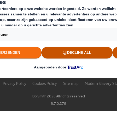
dozen op maat
Over International Paper
Paper pro
ozen uit voorraad
Duurzaamheid
Recycling 
Nieuws & updates
Werken bij DS Smith
Privacy Policy
Cookies Policy
Site map
Modern Slavery S
DS Smith 2026 All rights reserved
3.7.0.276