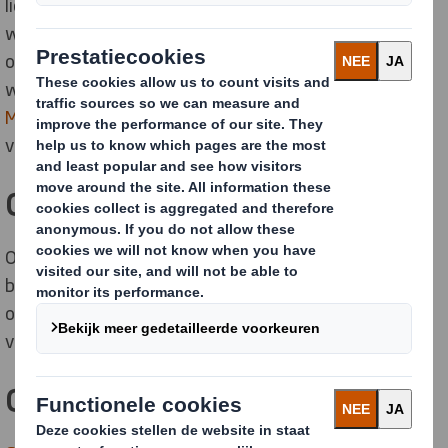
liefdadigheidsinstelling zich ontpopt als een
wereldwijde thought leader, die de circulaire economie
op de agenda zet van besluitvormers over de hele
wereld. Lees hoe
onze samenwerking met de Ellen
MacArthur Foundation
onze circulaire economie
versnelt en innovatie in het hele bedrijf ondersteunt.
Casestudy's
Onze
Newsroom bevat vele casestudy's
die in detail
beschrijven hoe wij de Circulaire Economie
ondersteunen met innovatieve en duurzame
verpakkingsoplossingen.
Circulytics