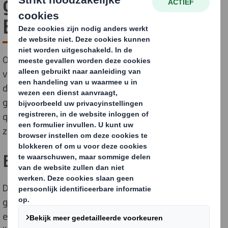
gebied van de Circulaire
Economie
Onze wereld verandert snel, en het tempo van deze
verandering neemt toe. Circulariteitsprincipes en de
deeleconomie, gekatalyseerd door een nieuwe
generatie bewustere consumenten, dagen de status
quo uit. Wij hebben een circulair bedrijf gecreëerd dat
zich richt op duurzame verpakkingen.
Ellen MacArthur Foundation
De Ellen MacArthur Foundation werd in 2010
gelanceerd met als doel de overgang naar de circulaire
economie te versnellen. Sinds de oprichting heeft de