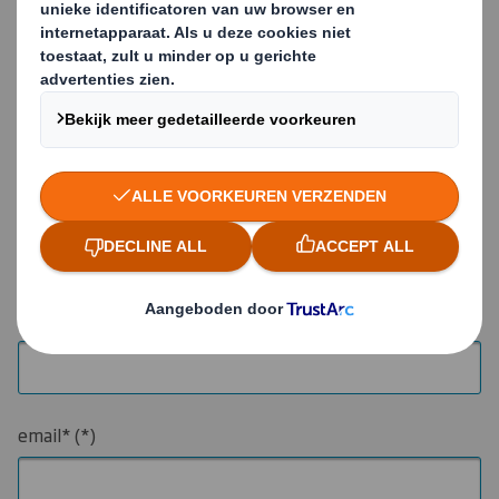
* = verplicht veld
voornaam*
achternaam*
bedrijfsnaam*
email*