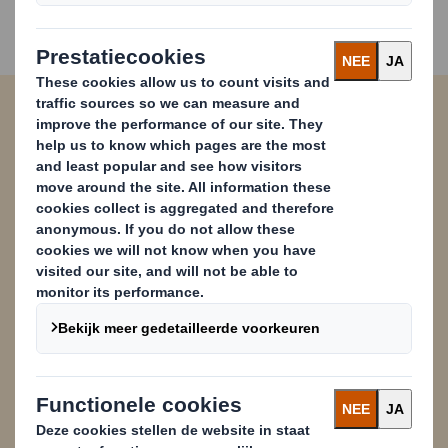
Bij DS Smith doen we niet alleen aan
grondstoffen recyclen; het is een deel van
ons. Om deze reden spelen we, als onderdeel
van de DS Smith Group, een fundamentele rol
bij het leveren van de grondstoffen aan onze
divisies Verpakkingen en Papier die ze nodig
hebben voor hun activiteiten. Dit is slechts
een van de redenen waarom u erop kunt
vertrouwen dat wij u helpen uw recycling te
verbeteren met duurzame oplossingen voor
bedrijven. Maar als u meer wilt weten over
anderen, bekijk dan onze brochure en ontdek