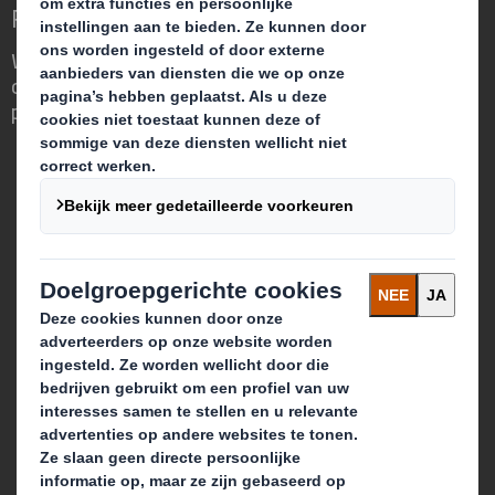
Redefining Packaging for a Changing World
We are different because we see the
opportunity for packaging to play a
powerful role in the world around us.
Wie wij zijn
Over DS Smith
Over International Paper
Duurzaamheid
Nieuws & updates
Werken bij DS Smith