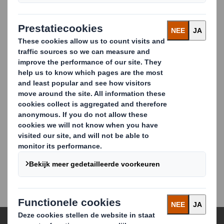
Marketing, PR & Communicatie
Marketing.Benelux@dssmith.com