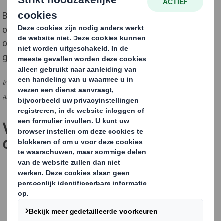
Bent u een journalist of redacteur en heeft u vragen
over ons bedrijf, een persbericht of een gerelateerd
onderwerp? Neemt u gerust contact op, we helpen u
graag
Indien u geen journalist of redacteur bent, klik dan
hier
voor ons
algemene contactformulier. Dank u wel!
Voor al uw mediavragen, neem
contact op met
: