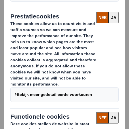
FEFCO 0201 : Voorzien van boven- en onderkleppen
FEFCO 0203 : Voorzien van verlengde boven- en
onderkleppen
FEFCO 0200 : Aan één zijde voorzien van boven- of
onderkleppen
Van een bruine blanco enkelgolf, tot een witte all-over
flexo bedrukte dubbelgolf met gestanste kleppen of
handgrepen, binnen deze standaarden is volop ruimte
voor die uitvoering die het beste past bij uw wensen en
de eisen van uw supply chain.
Carousel. Use previous and next buttons to move betwe