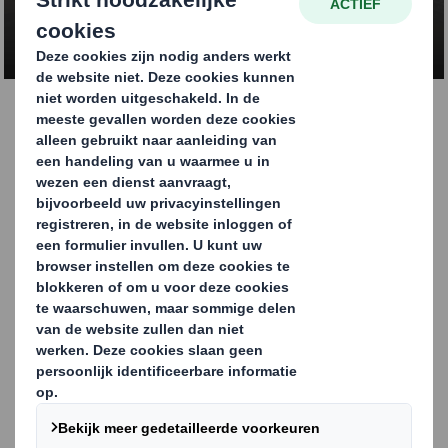
INFO
Golfkartonnen doos
De meest gebruikte uitvoering van een golfkartonnen
doos is de Amerikaanse vouwdoos. Deze dozen zijn
uitermate geschikt voor transport en opslag en
verkrijgbaar in verschillende varianten.
Amerikaanse vouwdozen zijn qua materiaaloppervlakte
geoptimaliseerd voor productie en kunnen efficiënt, op
hoge snelheid en met een minimum aan snijafval
geproduceerd worden. De meest voorkomende
uitvoeringen zijn: