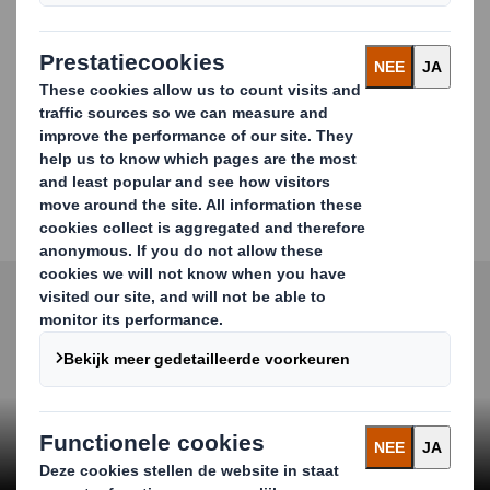
en virtuele of hybride sessies gevuld met boeiende,
inspirerende en leerzame ervaringen voor uw team.
In elke sessie zetten we u aan het denken
met boeiende
presentaties, praktische retailsimulaties, unboxings en
levensechte voorbeelden of casestudy's. Agenda's en
boeiende presentaties worden op unieke wijze voor elke
groep voorbereid terwijl we samen denken, ontdekken
en creëren, in onze ruimtes, vergezeld van koffie en
lunch.
Carousel. Use previous and next buttons to move betwe