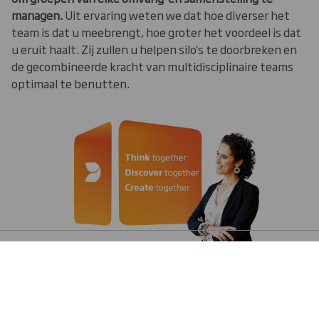
managen.
Uit ervaring weten we dat hoe diverser het
team is dat u meebrengt, hoe groter het voordeel is dat
u eruit haalt. Zij zullen u helpen silo's te doorbreken en
de gecombineerde kracht van multidisciplinaire teams
optimaal te benutten.
Neem contact op en onze Customer Engagement
NEEM CONTACT OP VOOR MEER
Manager, Leila Cornelis, vertelt u alles wat u wilt weten
INFORMATIE
STUUR MIJ MEER INFORMATIE
over Impact Centre workshops.