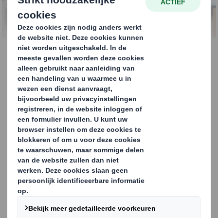
WAT KAN IK VERWACHTEN?
Inspirerende
workshops
Of u nu werkzaam bent in retail, inkoop, innovatie,
techniek, marketing of duurzaamheid, er valt altijd wel
iets nieuws te ontdekken over het grote potentieel van
verpakkingen om uw bedrijf te beïnvloeden.
In ons Benelux Impact Centre, en in ons wereldwijde
netwerk van klantencentra,
zijn onze fysieke ruimtes