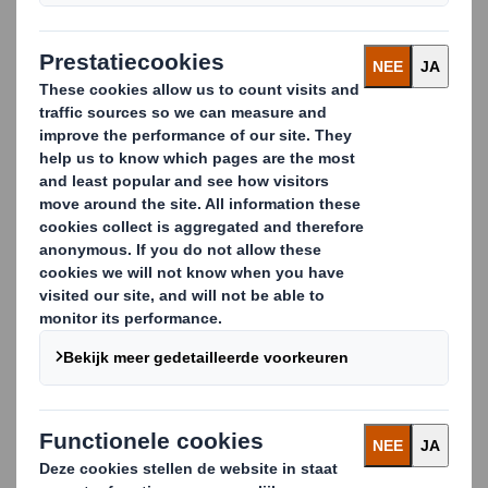
voornamelijk door fabrikanten en retailers in
de FMCG ingezet als middel om hun
resultaten te verbeteren. De sleutel is om
'te beginnen vanaf het schap'. Het type
produkt, omloopsnelheid, hoeveelheden,
schapafmetingen en vele andere factoren
vormen de basis om de optimale constructie
te ontwerpen.
NEEM CONTACT OP