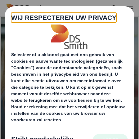
Skip to main content
Shelf Ready
Packaging (SRP) en
Retail Ready
Packaging (RRP)