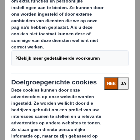
Verpakking als onderdeel
van de Marketingmix
Moderne marketeers hebben nu een uitgelezen
mogelijkheid om de verpakkingen te integreren in
hun marketingmix en zo in de supermarkt,
bouwmarkt of andere winkelformules point-of-sale
omzet te verhogen. Onze Packaging Strategists
werken meer en meer samen met deze marketeers
en helpen hen resultaten te bereiken bij shoppers,
hetzij bij brand positioning, visuele disruptie of bij