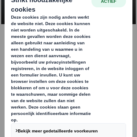
NEEM CONTACT OP
Efficiënte en
verkoopbevorderende
Shelf en Retail Ready
Packaging
De trend naar Shelf Ready Packaging (SRP)
en Retail Ready Packaging (RRP) heeft een
totaal nieuwe wetenschap rondom
verpakkingen gecreëerd en wordt