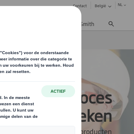
NL
Contact
België
uws & updates
Werken bij DS Smith
en
Papierfabrieken
 recycling proces
 papierfabrieken
erfabriek moet kwaliteitsproducten