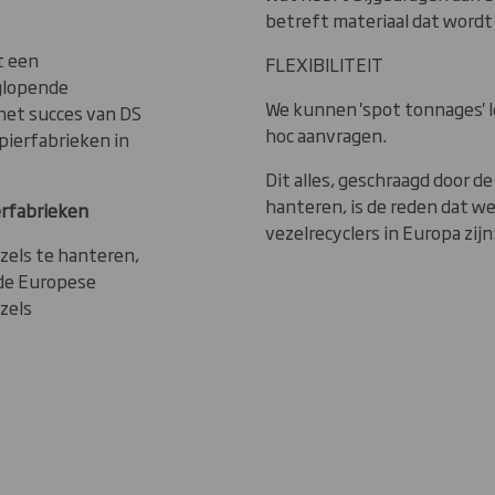
betreft materiaal dat wordt
t een
FLEXIBILITEIT
glopende
We kunnen 'spot tonnages' 
et succes van DS
hoc aanvragen.
apierfabrieken in
Dit alles, geschraagd door 
hanteren, is de reden dat 
erfabrieken
vezelrecyclers in Europa zijn
zels te hanteren,
 de Europese
zels