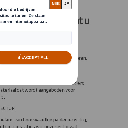
king met DS Smith
cycling betekent dat u
p:
ateriaal binnen ons eigen bedrijf beheren,
het eindproduct.
dige kwaliteit worden door ons
 We werken samen met onze leveranciers
ateriaal dat wordt aangeboden voor
is.
SECTOR
elang van hoogwaardige papier recycling,
etere prestaties van onze sector wat