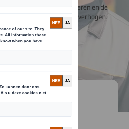
productiesnelheid optimaliseren en de
productie-efficiëntie verhogen.