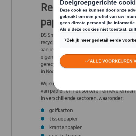
Recyclingexpertise v
papierfabrieken
DS Smith is het toonaangevende papier bed
recycling van Europa en beheert ongeveer 
aan recyclingmateriaal per jaar. We beschi
eigen papierfabrieken, die hoogwaardig kr
gerecycled papier produceren op 13 locatie
in Noord-Amerika.
Wij kunnen het volledige scala aanbieden 
van papier, en het sorteren en leveren aan
in verschillende sectoren, waaronder:
golfkarton
tissuepapier
krantenpapier
speciaal papier