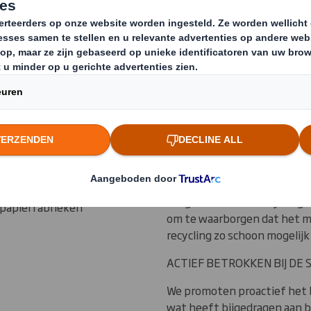
oor
Een samenwer
voor papier re
kunt bouwen o
rijf voor
5,5 miljoen ton
kken over onze
KWALITEITSCONTROLE
aftpapier en
Omdat wij de levering van m
s in Europa en 2
hebben we meer invloed op 
Papierstromen van hoogwaar
rondom de inkoop
aangewezen voor recycling.
 papierfabrieken
om te waarborgen dat het m
recycling zo schoon mogelijk 
ACTIEF BETROKKEN BIJ DE 
We promoten proactief het b
wat heeft bijgedragen aan b