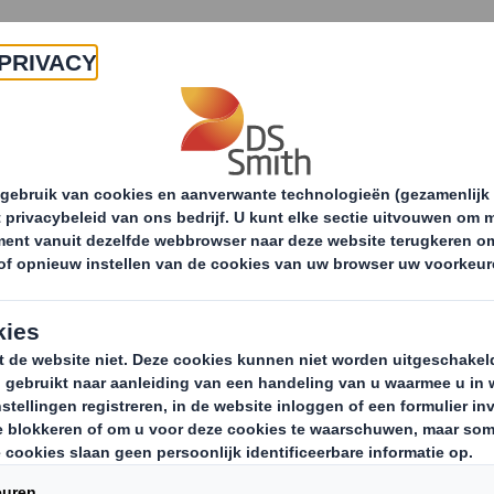
Producten & Services
Duurzaamheid
Nie
Recycling services
Oplossingen voor alle sector
Papier
voor
Een moderne papi