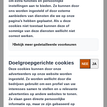
industrieel gebruik.
Van de productie van golfkarton tot de samenstelling
van pallets, we hebben het productieproces volledig
onder controle. Zo garanderen we een product van
hogere kwaliteit en een betere reactiesnelheid.
Golfkartonpallets blijken erg eenvoudig te
verplaatsen en 100% recyclebaar te zijn en zijn
bovendien perfect om reclame te maken voor het
merk.
Overige voordelen zijn:
Ideaal voor voedingssector en farmaceutische
industrie bij risico op verontreiniging
Geschikt voor luchtvervoer, aangezien gewicht
een kritische kostenfactor is
Perfect voor export wanneer er beperkingen