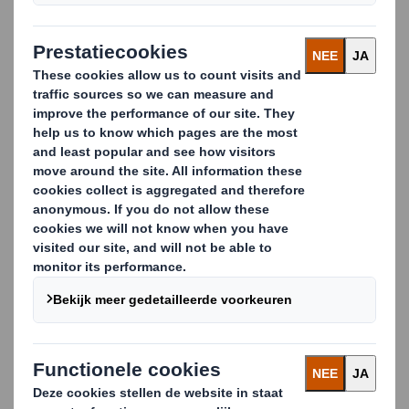
Onze KAYPAL® kartonpallet is zowel zuinig,
ecologisch als ergonomisch en voldoet aan uw
vereisten voor optimalisatie van uw supply cycle en
respect voor het milieu. We hebben een ruim
assortiment pallets ontwikkeld die speciaal zijn
afgestemd op export, levering, verkooppunten en