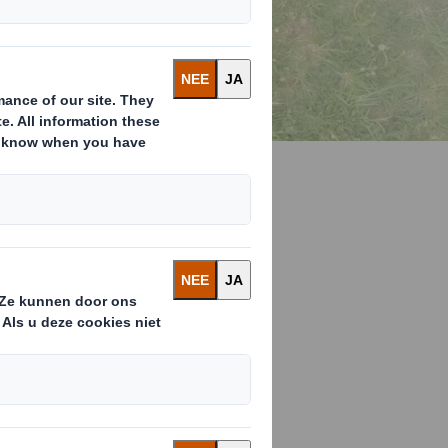
aire
rwijs
l uit van onze