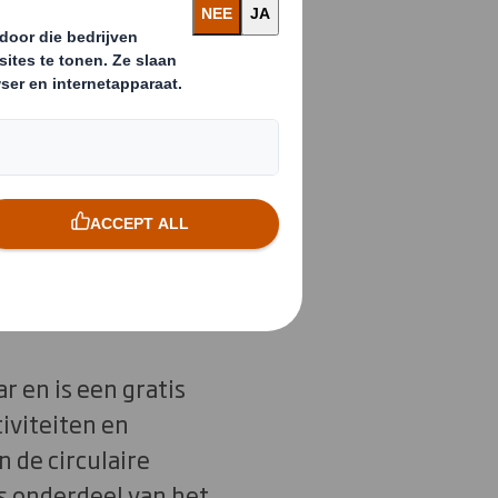
mie te helpen
de circulaire
n of
n dit
r en is een gratis
tiviteiten en
n de circulaire
ls onderdeel van het