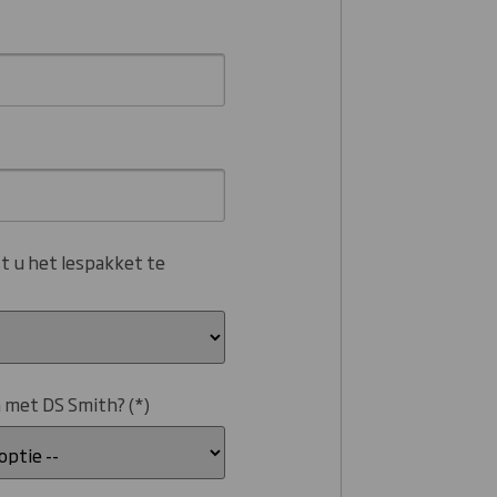
st u het lespakket te
 met DS Smith?