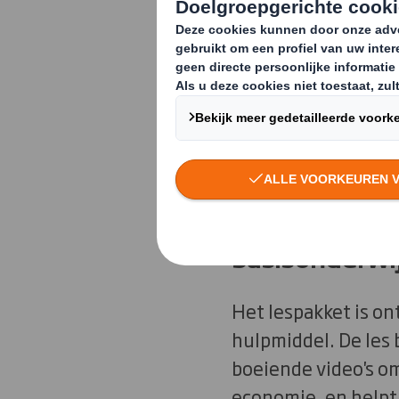
ambitie om de 
leiden en om v
economie tege
verplichtinge
lespakket.
Wat is het le
basisonderwij
Het lespakket is ont
hulpmiddel.
De les 
boeiende video's om 
economie, en helpt 