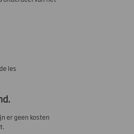
de les
nd.
ijn er geen kosten
t.