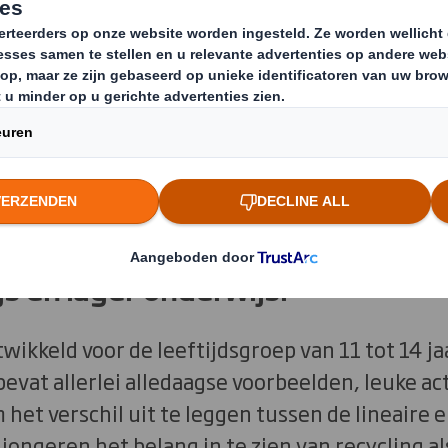
overgang naar de circulaire econo
ijf miljoen mensen te betrekken bij 
n 2030. Daarom zijn er geen koste
n verbonden aan het downloaden va
spakket Circulaire Economie voor
s en lager onderwijs?
wikkeld voor de leeftijdsgroep van 11 tot 14 jaa
bevat allerlei alledaagse voorbeelden, leuke ac
het verschil uit te leggen tussen de lineaire e
jongeren het belang in te zien van recycling a