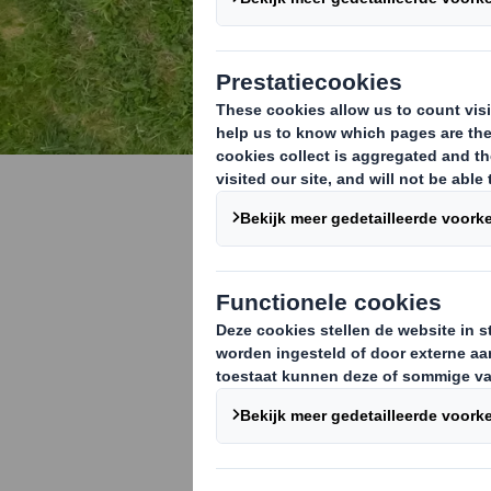
Gratis lesp
Economie v
Ons lesplan, g