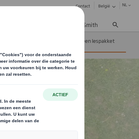
NL
Contact
België
uws & updates
Werken bij DS Smith
De Circulaire Economie: een lespakket
voor het basisonderwijs