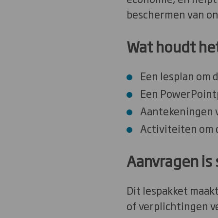
beschermen van onz
Wat houdt het
Een lesplan om d
Een PowerPointpr
Aantekeningen vo
Activiteiten om 
Aanvragen is s
Dit lespakket maakt
of verplichtingen 