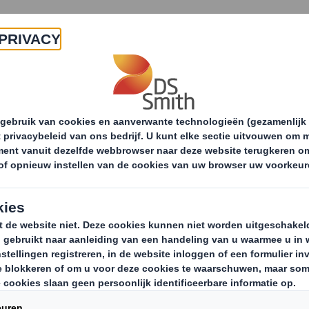
Producten & Services
Duurzaamheid
Nie
laire Economie: Leiderschap
Leer meer over de
amenwerking
Circulaire Economie