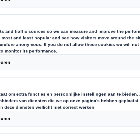
akket over de Circul
oor het basisonde
elanceerd tijdens COP26, maakt dee