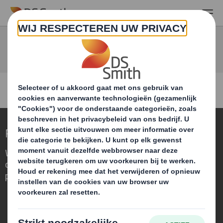
Skip to main content
Voer een zoekterm in.
Redefining Packaging for a Changing World
We are different because we see the
opportunity for packaging to play a
powerful role in the world around us.
Wie wij zijn