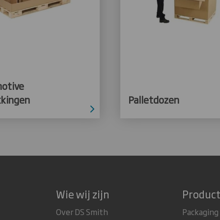
otive
kkingen
Palletdozen
Wie wij zijn
Product
Over DS Smith
Packaging