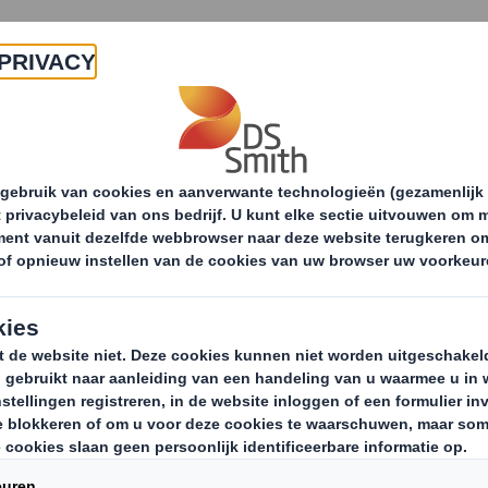
Producten & Services
Duurzaamheid
Nie
Verpakkingen
Industriële verpakkingen
Compl