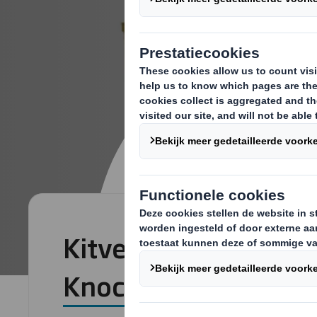
Kitverpakking - Com
Knock Down voor au