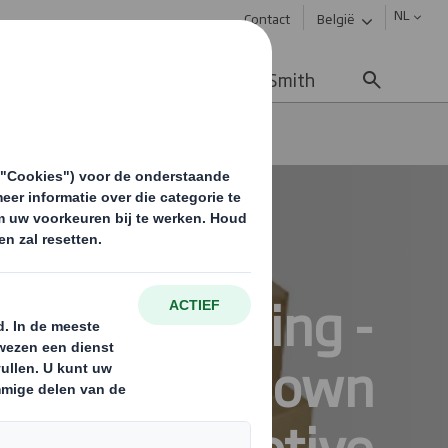
NL
Contact
België
uws & updates
Werken bij DS Smith
Complete Knock Down verpakking
Kitverpakking -
ete Knock Down
for automotive