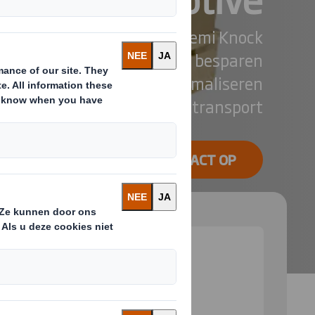
ete Knock Down) en SKD (Semi Knock
e verpakkingsoplossingen besparen
aan de productielijn en optimaliseren
ruimte- en gewicht tijdens transport
NEEM CONTACT OP
 and next buttons to move between slides. Only the cu