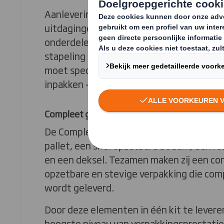
Aanlevering aan automotive-assemblageli
uitdagingen. Verpakkingen moeten zwar
onderdelen beschermen tijdens transpor
stapeling mogelijk maken in distributiem
moet speciale aandacht besteed worden a
inpakken - tegen optimale totale kosten.
Compleet gemonteerd
De Complete Knock Down kitverpakking b
pallet, een snel opzetbare bodem, een r
en een deksel. Tezamen maken zij een co
opzetbare en stevige verpakking die co
wordt geleverd.
Door deze elementen in één kit te levere
hoogste niveau van verpakkingsprestaties