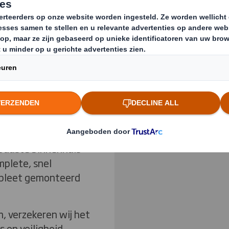
jnen kent zijn eigen
Previous slide
e en kwetsbare
t en tevens
agazijnen. Daarnaast
an snel en efficiënt
Klik om de afbeelding t
estaat uit een
obuuste binnenhuls
mplete, snel
mpleet gemonteerd
n, verzekeren wij het
 en veiligheid