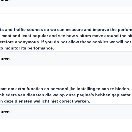
Onze CKD (Compl
Down) automotiv
kostbare tijd 
plete
Carousel. Use previous
tomotive