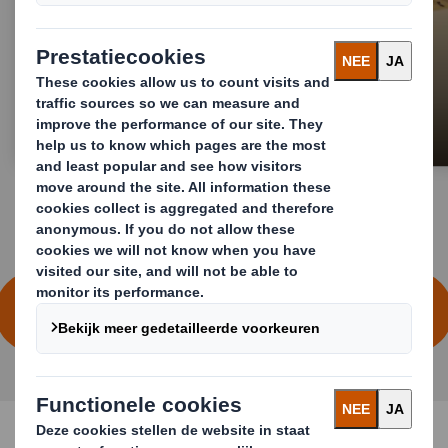
Karton recycling
ONTDEK ALLE RECYCLING- EN
AFVALBEHEERDIENSTEN