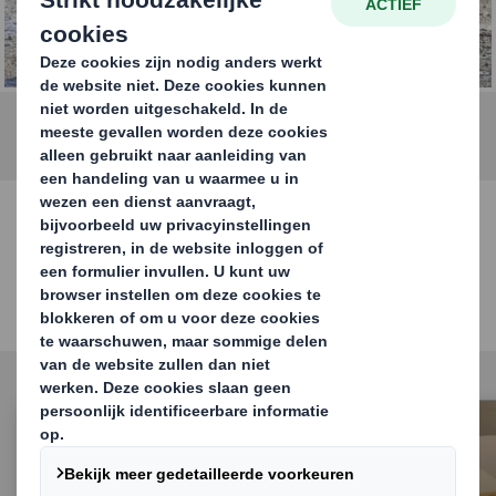
afvalbeheerdiensten
Onze diensten
Ontdek de juiste recycling service