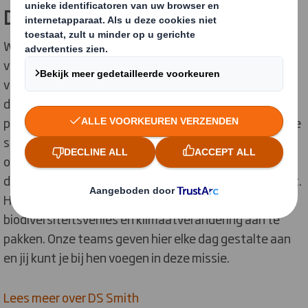
Drie divisies. Een doel
Wij zijn een multinational met drie divisies. Samen
vormen ze een circulair bedrijfsmodel - het inzamelen
van afvalpapier, het recyclen ervan tot nieuw papier,
dat we vervolgens omzetten in verpakkingen. Een
proces dat zo kort als slechts 14 dagen kan duren. Onze
streven naar een circulaire economie is een echte
oplossing voor enkele van de grootste
duurzaamheidsuitdagingen waar de wereld voor staat.
Hierdoor helpen we vervuiling, afval,
biodiversiteitsverlies en klimaatverandering aan te
pakken. Onze teams geven hier elke dag gestalte aan
en jij kunt je bij hen voegen in deze missie.
Lees meer over DS Smith