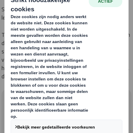
Solliciteer en word onderdeel van een wereldwijde
leider van duurzame verpakkingen
Twee van de meest toonaangevende producenten van
duurzame verpakkingen zijn in januari 2025
samengegaan om een wereldleider van duurzame
verpakkingen te creëren. Onze mensen zijn experts op
het gebied van innovatie, productie, ontwerp, verkoop,
duurzaamheid, supply chain en nog veel meer.
Ontdek jouw nieuwe
carrière bij DS Smith