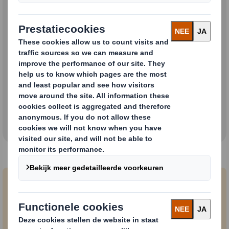
Jobs in Nederland
Jobs in België
Vacatures DS Smith Europa
Zoek en solliciteer naar vacatures in Europa.